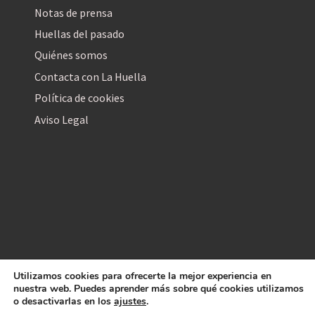
Notas de prensa
Huellas del pasado
Quiénes somos
Contacta con La Huella
Política de cookies
Aviso Legal
Utilizamos cookies para ofrecerte la mejor experiencia en
La Huella Digital
nuestra web. Puedes aprender más sobre qué cookies utilizamos
© 2026
– Todos los derechos reservados
o desactivarlas en los
ajustes
.