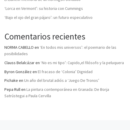
‘Lorca en Vermont’: su historia con Cummings
‘Bajo el ojo del gran pájaro’: un futuro especulativo
Comentarios recientes
NORMA CABELLO
en
‘En todos mis universos’: el poemario de las
posibilidades
Clauss Belalcázar
en
‘No es mi tipo’: Cupido,el filósofo y la peluquera
Byron González
en
El fracaso de ‘Colonia’ Dignidad
Pichake
en
Un año del brutal adiós a ‘Juego De Tronos’
Pepa Rull
en
La pintura contemporánea en Granada: De Borja
Satrústegui a Paula Cervilla
Entrada anterior