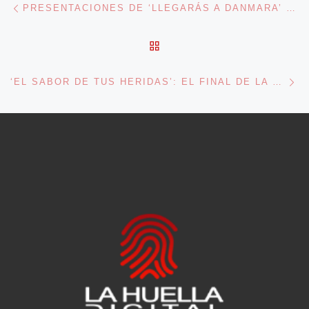
Navegación de entradas
PRESENTACIONES DE ‘LLEGARÁS A DANMARA’ DE ALBERTO GUIRAO
VOLVER A LA LISTA DE 
En
‘EL SABOR DE TUS HERIDAS’: EL FINAL DE LA TRILOGÍA