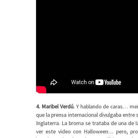
4. Maribel Verdú.
Y hablando de caras… memor
que la prensa internacional divulgaba entre 
Inglaterra. La broma se trataba de una de 
ver este video con Halloween… pero, prob