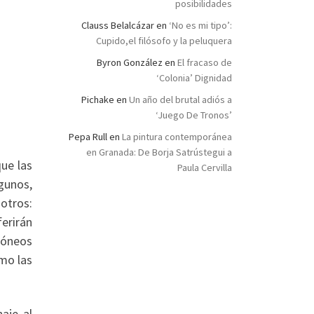
posibilidades
Clauss Belalcázar
en
‘No es mi tipo’:
Cupido,el filósofo y la peluquera
Byron González
en
El fracaso de
‘Colonia’ Dignidad
Pichake
en
Un año del brutal adiós a
‘Juego De Tronos’
Pepa Rull
en
La pintura contemporánea
en Granada: De Borja Satrústegui a
que las
Paula Cervilla
gunos,
otros:
ferirán
idóneos
omo las
aje al