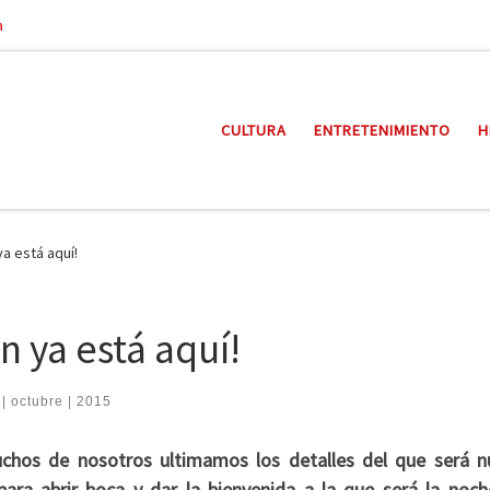
a
CULTURA
ENTRETENIMIENTO
H
a está aquí!
 ya está aquí!
 | octubre | 2015
chos de nosotros ultimamos los detalles del que será n
 para abrir boca y dar la bienvenida a la que será la noc