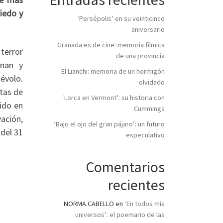
iedo y
‘Persépolis’ en su veinticinco
aniversario
Granada es de cine: memoria fílmica
terror
de una provincia
rnan y
El Lianchi: memoria de un hormigón
évolo.
olvidado
stas de
‘Lorca en Vermont’: su historia con
ido en
Cummings
vación,
‘Bajo el ojo del gran pájaro’: un futuro
 del 31
especulativo
Comentarios
recientes
NORMA CABELLO
en
‘En todos mis
universos’: el poemario de las