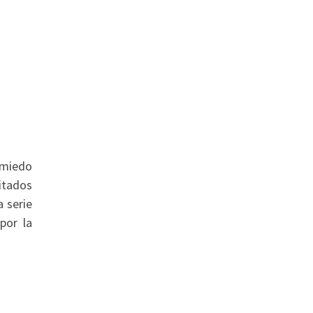
 miedo
itados
 serie
por la