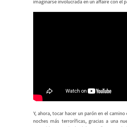
imaginarse involucrada en un affaire con el p
Y, ahora, tocar hacer un parón en el camino 
noches más terroríficas, gracias a una n