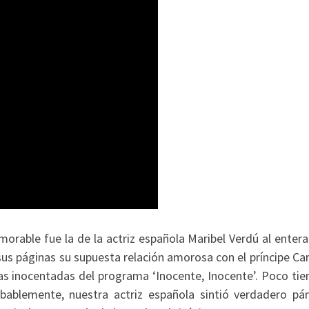
able fue la de la actriz española Maribel Verdú al entera
sus páginas su supuesta relación amorosa con el príncipe Ca
las inocentadas del programa ‘Inocente, Inocente’. Poco tie
ablemente, nuestra actriz española sintió verdadero pán