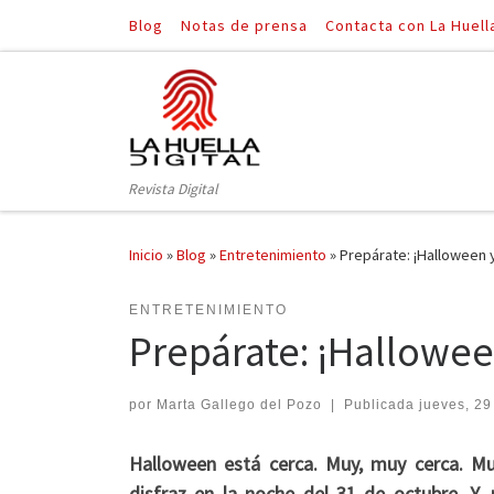
Blog
Notas de prensa
Contacta con La Huell
Saltar al contenido
Revista Digital
Inicio
»
Blog
»
Entretenimiento
»
Prepárate: ¡Halloween y
ENTRETENIMIENTO
Prepárate: ¡Halloween
por
Marta Gallego del Pozo
|
Publicada
jueves, 29
Halloween está cerca. Muy, muy cerca. Mu
disfraz en la noche del 31 de octubre. Y,