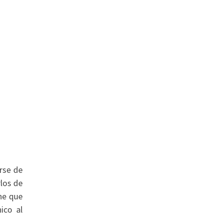
rse de
rlos de
ne que
ico al