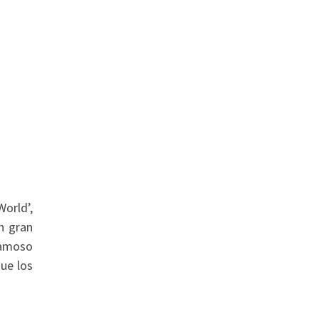
World’,
n gran
 famoso
ue los