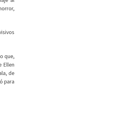
orror,
isivos
co que,
e Ellen
la, de
tó para