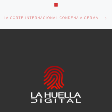
VOLVER A LA LISTA DE 
En
LA CORTE INTERNACIONAL CONDENA A GERMAIN KATANGA