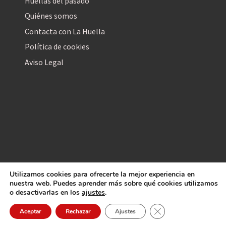
Huellas del pasado
Quiénes somos
Contacta con La Huella
Política de cookies
Aviso Legal
Utilizamos cookies para ofrecerte la mejor experiencia en
La Huella Digital
nuestra web. Puedes aprender más sobre qué cookies utilizamos
© 2026
– Todos los derechos reservados
o desactivarlas en los
ajustes
.
Cerrar el banner de 
Aceptar
Rechazar
Ajustes