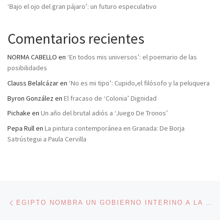
‘Bajo el ojo del gran pájaro’: un futuro especulativo
Comentarios recientes
NORMA CABELLO
en
‘En todos mis universos’: el poemario de las
posibilidades
Clauss Belalcázar
en
‘No es mi tipo’: Cupido,el filósofo y la peluquera
Byron González
en
El fracaso de ‘Colonia’ Dignidad
Pichake
en
Un año del brutal adiós a ‘Juego De Tronos’
Pepa Rull
en
La pintura contemporánea en Granada: De Borja
Satrústegui a Paula Cervilla
Navegación de entradas
Entrada anterior
EGIPTO NOMBRA UN GOBIERNO INTERINO A LA ESPERA DE NUEVAS ELECCIONES