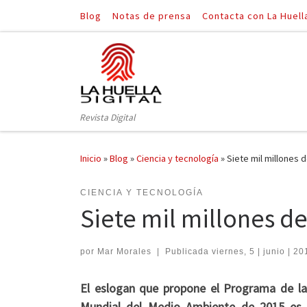
Blog
Notas de prensa
Contacta con La Huell
Saltar al contenido
Revista Digital
Inicio
»
Blog
»
Ciencia y tecnología
»
Siete mil millones 
CIENCIA Y TECNOLOGÍA
Siete mil millones d
por
Mar Morales
|
Publicada
viernes, 5 | junio | 20
El eslogan que propone el Programa de la
Mundial del Medio Ambiente de 2015 es 