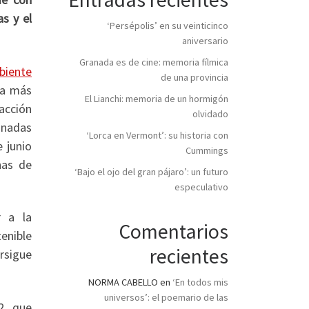
as y el
‘Persépolis’ en su veinticinco
aniversario
Granada es de cine: memoria fílmica
biente
de una provincia
ía más
El Lianchi: memoria de un hormigón
acción
olvidado
onadas
‘Lorca en Vermont’: su historia con
e junio
Cummings
nas de
‘Bajo el ojo del gran pájaro’: un futuro
especulativo
r a la
Comentarios
tenible
recientes
rsigue
NORMA CABELLO
en
‘En todos mis
universos’: el poemario de las
2, que