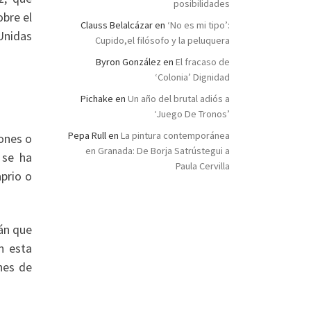
posibilidades
bre el
Clauss Belalcázar
en
‘No es mi tipo’:
Unidas
Cupido,el filósofo y la peluquera
Byron González
en
El fracaso de
‘Colonia’ Dignidad
Pichake
en
Un año del brutal adiós a
‘Juego De Tronos’
Pepa Rull
en
La pintura contemporánea
ones o
en Granada: De Borja Satrústegui a
se ha
Paula Cervilla
prio o
lán que
n esta
nes de