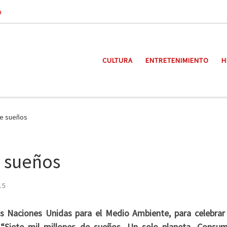
a
CULTURA
ENTRETENIMIENTO
H
de sueños
e sueños
15
s Naciones Unidas para el Medio Ambiente, para celebrar 
“Siete mil millones de sueños. Un solo planeta. Consu