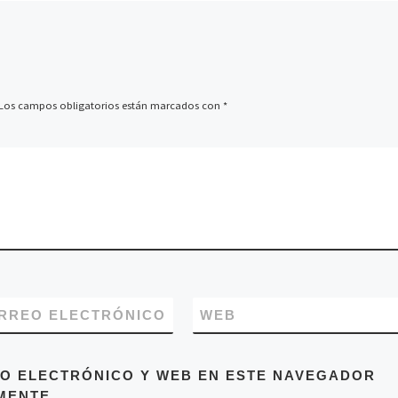
grupos: Android, iOS y
Windows, los […]
Los campos obligatorios están marcados con
*
RREO ELECTRÓNICO
WEB
O ELECTRÓNICO Y WEB EN ESTE NAVEGADOR
MENTE.