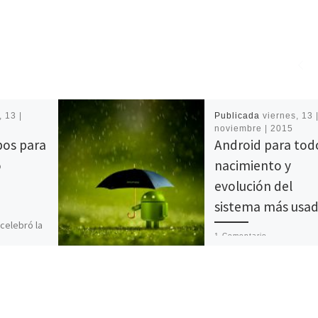
, 13 |
Publicada
viernes, 13 
4
noviembre | 2015
pos para
Android para tod
o
nacimiento y
evolución del
sistema más usa
celebró la
1 Comentario
e las
ionales de
El panorama de sistema
ambiental
operativos móviles se 
a Escuela
dividir, de una manera
[…]
general, en tres grande