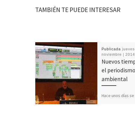
TAMBIÉN TE PUEDE INTERESAR
Publicada
jueves
noviembre | 201
Nuevos tiem
el periodism
ambiental
Hace unos días se 
segunda edición d
Jornadas Internac
Periodismo Medio
organizadas por l
de Periodismo y 