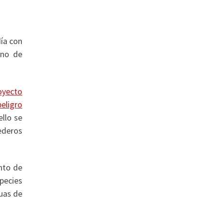
día con
ano de
oyecto
peligro
llo se
mederos
unto de
pecies
guas de