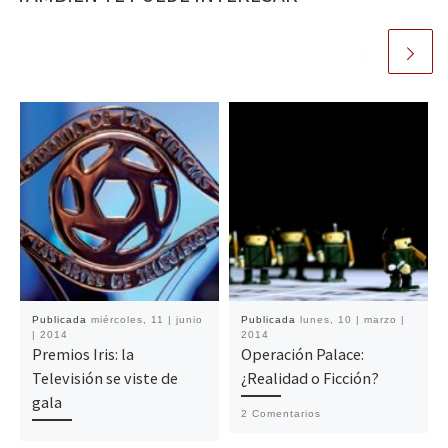
Publicada
miércoles, 11 | junio
Publicada
lunes, 10 | marzo |
| 2014
2014
Premios Iris: la
Operación Palace:
Televisión se viste de
¿Realidad o Ficción?
gala
2 Comentarios