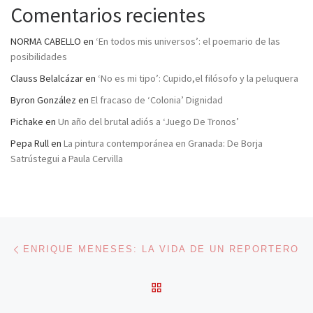
Comentarios recientes
NORMA CABELLO
en
‘En todos mis universos’: el poemario de las
posibilidades
Clauss Belalcázar
en
‘No es mi tipo’: Cupido,el filósofo y la peluquera
Byron González
en
El fracaso de ‘Colonia’ Dignidad
Pichake
en
Un año del brutal adiós a ‘Juego De Tronos’
Pepa Rull
en
La pintura contemporánea en Granada: De Borja
Satrústegui a Paula Cervilla
Navegación de entradas
Entrada anterior
ENRIQUE MENESES: LA VIDA DE UN REPORTERO
VOLVER A LA LISTA DE 
En