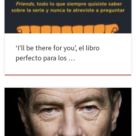
ellas de géneros y estilos para todo tipo de público. Son muchas,
muchísimas, las series destacadas a día […]
‘I’ll be there for you’, el libro
perfecto para los …
Hace muchos años (debía de tener unos 14 años) descubrí por
casualidad en la televisión una divertida comedia sobre una
familia bastante peculiar. Su protagonista era un chico
superdotado llamado Malcolm que no paraba de meterse en líos
junto a sus hermanos, para disgusto de sus padres, especialmente