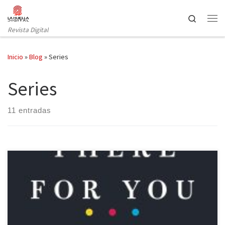
Saltar al contenido
Search
Revista Digital
Inicio
»
Blog
»
Series
Series
11 entradas
No cabe duda que en los últimos años las series de televisión se
han ido convirtiendo cada vez más en una de las principales
fuentes de entretenimiento, teniendo una amplia cantidad de