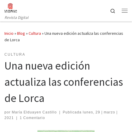
Saltar al contenido
Search
Revista Digital
Inicio
»
Blog
»
Cultura
»
Una nueva edición actualiza las conferencias
de Lorca
CULTURA
Una nueva edición
actualiza las conferencias
de Lorca
por
María Elduayen Castillo
|
Publicada
lunes, 29 | marzo |
2021
|
1 Comentario