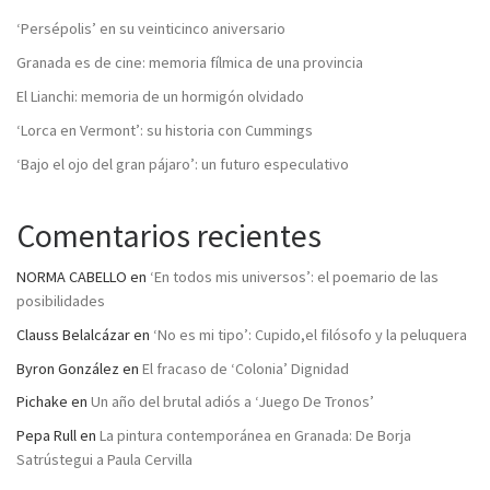
‘Persépolis’ en su veinticinco aniversario
Granada es de cine: memoria fílmica de una provincia
El Lianchi: memoria de un hormigón olvidado
‘Lorca en Vermont’: su historia con Cummings
‘Bajo el ojo del gran pájaro’: un futuro especulativo
Comentarios recientes
NORMA CABELLO
en
‘En todos mis universos’: el poemario de las
posibilidades
Clauss Belalcázar
en
‘No es mi tipo’: Cupido,el filósofo y la peluquera
Byron González
en
El fracaso de ‘Colonia’ Dignidad
Pichake
en
Un año del brutal adiós a ‘Juego De Tronos’
Pepa Rull
en
La pintura contemporánea en Granada: De Borja
Satrústegui a Paula Cervilla