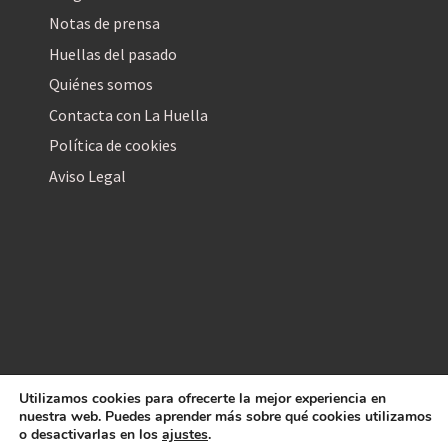
Notas de prensa
Huellas del pasado
Quiénes somos
Contacta con La Huella
Política de cookies
Aviso Legal
Utilizamos cookies para ofrecerte la mejor experiencia en
La Huella Digital
nuestra web. Puedes aprender más sobre qué cookies utilizamos
© 2026
– Todos los derechos reservados
o desactivarlas en los
ajustes
.