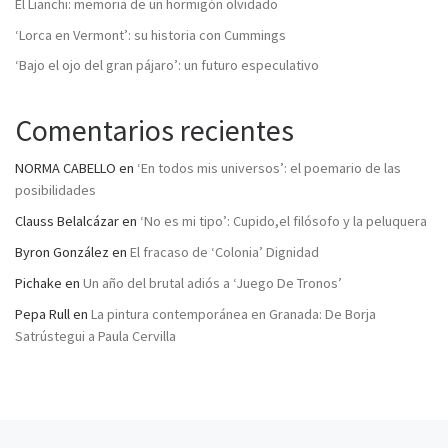
El Lianchi: memoria de un hormigón olvidado
‘Lorca en Vermont’: su historia con Cummings
‘Bajo el ojo del gran pájaro’: un futuro especulativo
Comentarios recientes
NORMA CABELLO
en
‘En todos mis universos’: el poemario de las
posibilidades
Clauss Belalcázar
en
‘No es mi tipo’: Cupido,el filósofo y la peluquera
Byron González
en
El fracaso de ‘Colonia’ Dignidad
Pichake
en
Un año del brutal adiós a ‘Juego De Tronos’
Pepa Rull
en
La pintura contemporánea en Granada: De Borja
Satrústegui a Paula Cervilla