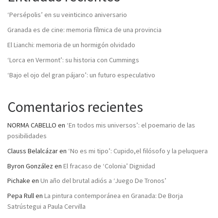
‘Persépolis’ en su veinticinco aniversario
Granada es de cine: memoria fílmica de una provincia
El Lianchi: memoria de un hormigón olvidado
‘Lorca en Vermont’: su historia con Cummings
‘Bajo el ojo del gran pájaro’: un futuro especulativo
Comentarios recientes
NORMA CABELLO
en
‘En todos mis universos’: el poemario de las
posibilidades
Clauss Belalcázar
en
‘No es mi tipo’: Cupido,el filósofo y la peluquera
Byron González
en
El fracaso de ‘Colonia’ Dignidad
Pichake
en
Un año del brutal adiós a ‘Juego De Tronos’
Pepa Rull
en
La pintura contemporánea en Granada: De Borja
Satrústegui a Paula Cervilla