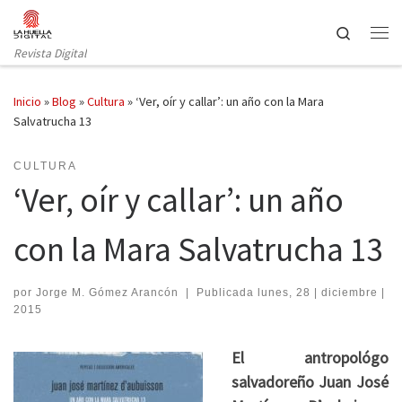
Saltar al contenido
Search
Revista Digital
Inicio
»
Blog
»
Cultura
»
‘Ver, oír y callar’: un año con la Mara
Salvatrucha 13
CULTURA
‘Ver, oír y callar’: un año
con la Mara Salvatrucha 13
por
Jorge M. Gómez Arancón
|
Publicada
lunes, 28 | diciembre |
2015
El antropológo
salvadoreño Juan José