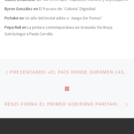
Byron González
en
El fracaso de ‘Colonia’ Dignidad
Pichake
en
Un año del brutal adiós a ‘Juego De Tronos’
Pepa Rull
en
La pintura contemporánea en Granada: De Borja
Satrústegui a Paula Cervilla
Navegación de entradas
Entrada anterior
PRESENTANDO «EL PAÍS DONDE DUERMEN LAS SOMBRAS»
VOLVER A LA LISTA DE 
En
RENZI FORMA EL PRIMER GOBIERNO PARITARIO DE LA HISTORIA DE ITALIA