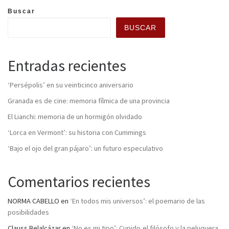
Buscar
BUSCAR
Entradas recientes
‘Persépolis’ en su veinticinco aniversario
Granada es de cine: memoria fílmica de una provincia
El Lianchi: memoria de un hormigón olvidado
‘Lorca en Vermont’: su historia con Cummings
‘Bajo el ojo del gran pájaro’: un futuro especulativo
Comentarios recientes
NORMA CABELLO
en
‘En todos mis universos’: el poemario de las
posibilidades
Clauss Belalcázar
en
‘No es mi tipo’: Cupido,el filósofo y la peluquera