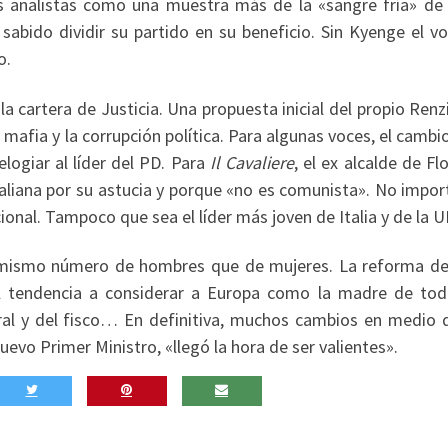
los analistas como una muestra más de la «sangre fría» de 
 sabido dividir su partido en su beneficio. Sin Kyenge el v
o.
la cartera de Justicia. Una propuesta inicial del propio Renz
 mafia y la corrupción política. Para algunas voces, el cambi
logiar al líder del PD. Para
Il
Cavaliere
, el ex alcalde de Fl
italiana por su astucia y porque «no es comunista». No impo
cional. Tampoco que sea el líder más joven de Italia y de la U
l mismo número de hombres que de mujeres. La reforma de 
cil tendencia a considerar a Europa como la madre de tod
ral y del fisco… En definitiva, muchos cambios en medio 
uevo Primer Ministro, «llegó la hora de ser valientes».