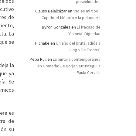
de dos
posibilidades
cutivo
Clauss Belalcázar
en
‘No es mi tipo’:
res de
Cupido,el filósofo y la peluquera
mento,
Byron González
en
El fracaso de
ta. La
‘Colonia’ Dignidad
que se
Pichake
en
Un año del brutal adiós a
‘Juego De Tronos’
Pepa Rull
en
La pintura contemporánea
deja la
en Granada: De Borja Satrústegui a
que ya
Paula Cervilla
ía. Se
ómicos
era es
tra de
zón: su