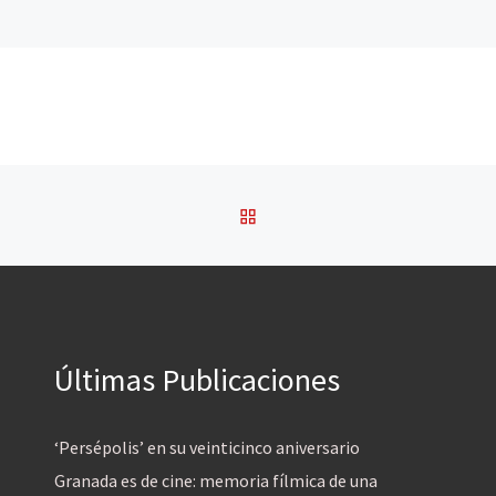
VOLVER A LA LISTA DE 
Últimas Publicaciones
‘Persépolis’ en su veinticinco aniversario
Granada es de cine: memoria fílmica de una