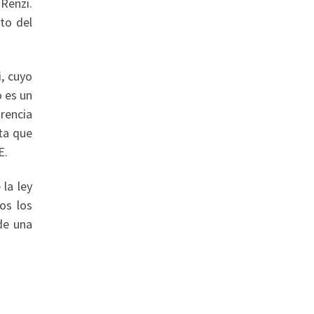
Renzi.
oto del
i, cuyo
o es un
orencia
rta que
E.
la ley
os los
de una