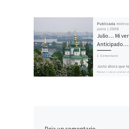
Publicada
miérco
junio | 2009
Julio… Mi ve
Anticipado…
1 Comentario
Justo ahora que te
lejos y que viajas 
tiempo. Ese impre
destino nos permi
conocernos. Las
circunstancias, la
Deja un comentario