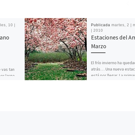
les, 10 |
Publicada
martes, 2 | 
| 2010
rano
Estaciones del A
Marzo
El frío invierno ha qued
atrás… Una nueva estac
 vas tan
está por llegar. La prima
por largo
Un clima fresco nos trae
decible
Con la magia […]
te
s […]