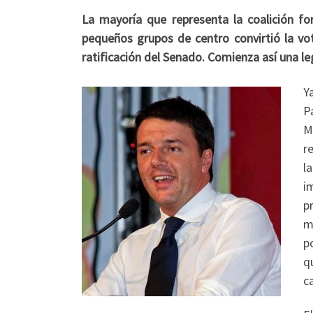
La mayoría que representa la coalición f
pequeños grupos de centro convirtió la vo
ratificación del Senado. Comienza así una l
Y
P
M
r
l
i
p
m
p
q
c