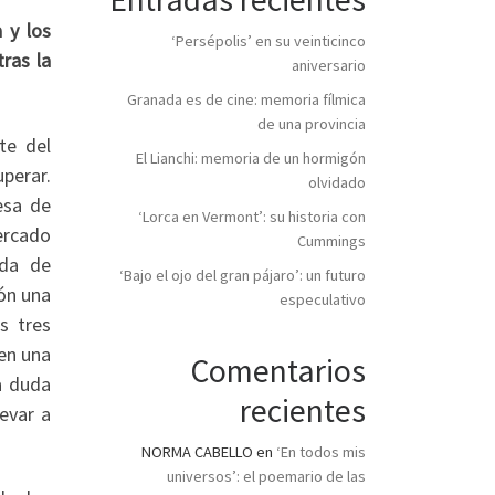
 y los
‘Persépolis’ en su veinticinco
ras la
aniversario
Granada es de cine: memoria fílmica
de una provincia
te del
El Lianchi: memoria de un hormigón
perar.
olvidado
esa de
‘Lorca en Vermont’: su historia con
ercado
Cummings
ada de
‘Bajo el ojo del gran pájaro’: un futuro
ón una
especulativo
s tres
en una
Comentarios
a duda
recientes
evar a
NORMA CABELLO
en
‘En todos mis
universos’: el poemario de las