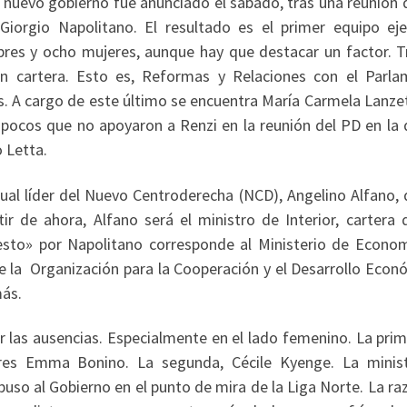
l nuevo gobierno fue anunciado el sábado, tras una reunión 
Giorgio Napolitano. El resultado es el primer equipo eje
ombres y ocho mujeres, aunque hay que destacar un factor. T
sin cartera. Esto es, Reformas y Relaciones con el Parla
s. A cargo de este último se encuentra María Carmela Lanzet
 pocos que no apoyaron a Renzi en la reunión del PD en la 
o Letta.
tual líder del Nuevo Centroderecha (NCD), Angelino Alfano, 
tir de ahora, Alfano será el ministro de Interior, cartera 
esto» por Napolitano corresponde al Ministerio de Econom
de la Organización para la Cooperación y el Desarrollo Econ
más.
 las ausencias. Especialmente en el lado femenino. La prim
ores Emma Bonino. La segunda, Cécile Kyenge. La minis
 puso al Gobierno en el punto de mira de la Liga Norte. La ra