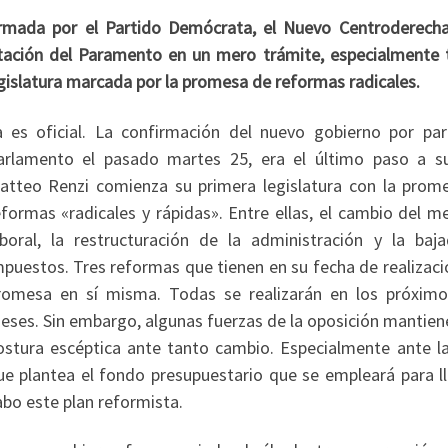
ormada por el Partido Demócrata, el Nuevo Centroderecha
tación del Paramento en un mero trámite, especialmente t
egislatura marcada por la promesa de reformas radicales.
a es oficial. La confirmación del nuevo gobierno por par
arlamento el pasado martes 25, era el último paso a su
atteo Renzi comienza su primera legislatura con la prom
eformas «radicales y rápidas». Entre ellas, el cambio del m
aboral, la restructuración de la administración y la baj
mpuestos. Tres reformas que tienen en su fecha de realizaci
romesa en sí misma. Todas se realizarán en los próximo
eses. Sin embargo, algunas fuerzas de la oposición mantien
ostura escéptica ante tanto cambio. Especialmente ante l
ue plantea el fondo presupuestario que se empleará para ll
abo este plan reformista.