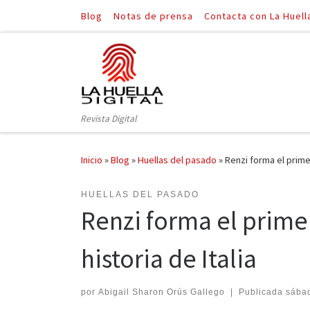
Blog
Notas de prensa
Contacta con La Huell
Saltar al contenido
Revista Digital
Inicio
»
Blog
»
Huellas del pasado
»
Renzi forma el primer
HUELLAS DEL PASADO
Renzi forma el prime
historia de Italia
por
Abigail Sharon Orús Gallego
|
Publicada
sábad