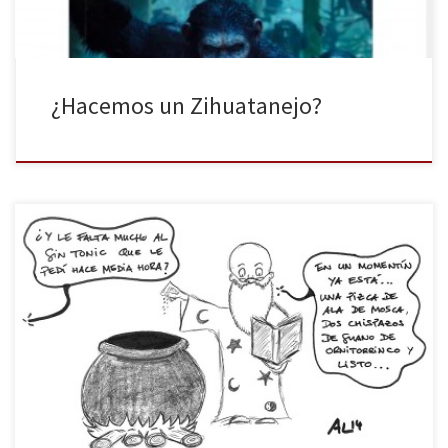
¿Hacemos un Zihuatanejo?
Hay leyendas de personas que han envejecido esperando a que
les sirvieran su gin-tonic; hay quien habla de cócteles más
parecidos a ensaladas que a bebidas; hay quien afirma que si no
lo has probado con cuerno de unicornio rallado, no entiendes ni
de ginebra ni de tónica. También hay quien cree […]