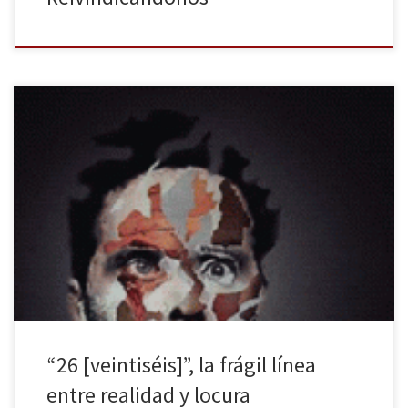
José G. Cordonié agarra al lector por el pescuezo desde las
primeras líneas de esta excelente y desasosegante novela y no lo
suelta hasta la última palabra. Una inquietante y deliciosa espiral
“pulp” y negra con alma de blues que no se anda con medias
tintas. Dice José G. Cordonié […]
“26 [veintiséis]”, la frágil línea
entre realidad y locura