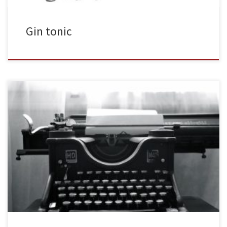
Gin tonic
No sucedió como te contaron aquella tarde. Mientras tú creías que
era un ser sucio y despreciable yo tan sólo me detenía para
mirarte. Mientras tú corrías por despecho tras brazos ajenos yo
pensaba en esos, nuestros días fugaces. Esos mismos donde tú,
bajo las estrellas, creías ser mi propia […]