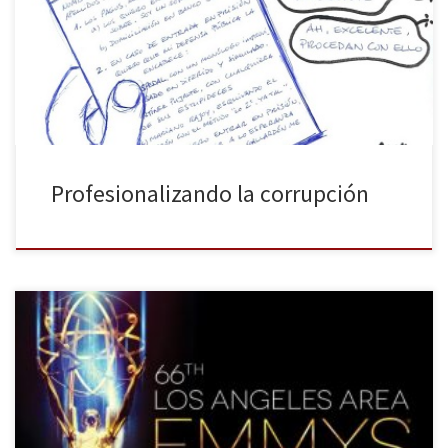
caretas. Todo sea por batir el récord mundial de (presuntos)
chorizos por metro cuadrado. ¡Esa Marca España, que salude!
Profesionalizando la corrupción
Los premios Emmy, encargados de destacar lo mejor de la
televisión en la temporada televisiva se entregarán el próximo 25
de Agosto en Los Ángeles. Hace unas semanas conocimos a las
series nominadas, con Juego De Tronos a la cabeza con 19