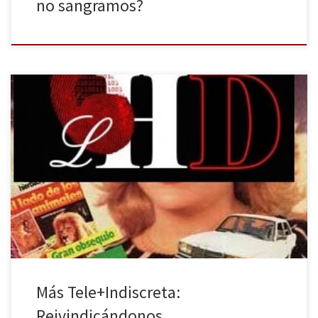
no sangramos?
Estamos en Verano y es costumbre que en la televisión nos
endosen repeticiones: que si los mejores momentos de El
Intermedio, que si las cadenas «estrenan» series como Rehenes,
las nuevas temporadas de Arrow, The Following, The Walking
Dead…que de estrenos no tienen nada porque estamos hartos
de verlas en la […]
Más Tele+Indiscreta:
Reivindicándonos