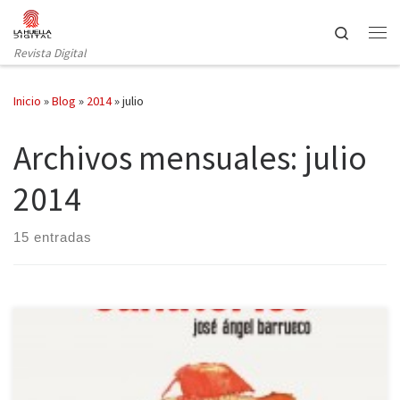
Saltar al contenido
Search
Revista Digital
Inicio
»
Blog
»
2014
»
julio
Archivos mensuales:
julio
2014
15 entradas
En su nuevo poemario, José Ángel Barrueco realiza un viaje por el