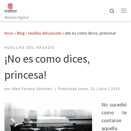
Saltar al contenido
Search
Revista Digital
Inicio
»
Blog
»
Huellas del pasado
»
¡No es como dices, princesa!
HUELLAS DEL PASADO
¡No es como dices,
princesa!
por
Alba Ferrera Sánchez
|
Publicada
lunes, 21 | julio | 2014
No sucedió
como te
contaron
aquella