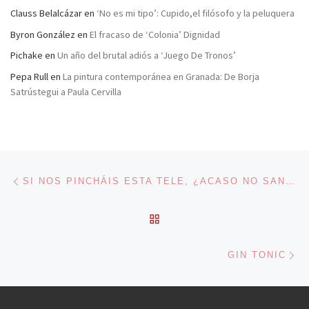
Clauss Belalcázar
en
‘No es mi tipo’: Cupido,el filósofo y la peluquera
Byron González
en
El fracaso de ‘Colonia’ Dignidad
Pichake
en
Un año del brutal adiós a ‘Juego De Tronos’
Pepa Rull
en
La pintura contemporánea en Granada: De Borja
Satrústegui a Paula Cervilla
Navegación de entradas
Entrada anterior
SI NOS PINCHÁIS ESTA TELE, ¿ACASO NO SANGRAMOS?
VOLVER A LA LISTA DE 
En
GIN TONIC