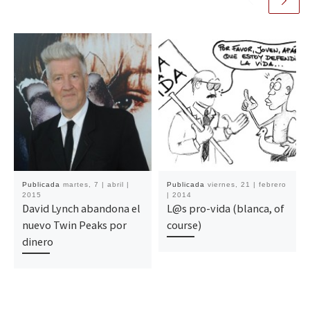
Publicada
martes, 7 | abril |
Publicada
viernes, 21 | febrero
2015
| 2014
David Lynch abandona el
L@s pro-vida (blanca, of
nuevo Twin Peaks por
course)
dinero