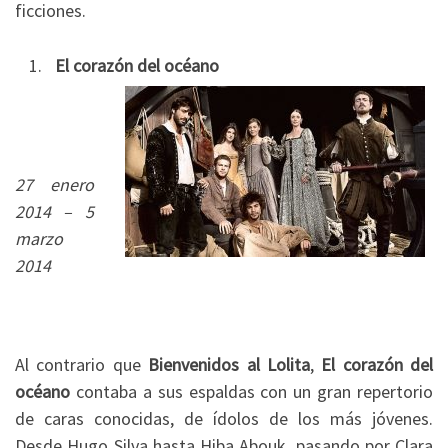
ficciones.
El corazón del océano
27 enero
2014 – 5
marzo
2014
Al contrario que
Bienvenidos al Lolita
,
El corazón del
océano
contaba a sus espaldas con un gran repertorio
de caras conocidas, de ídolos de los más jóvenes.
Desde Hugo Silva hasta Hiba Abouk, pasando por Clara