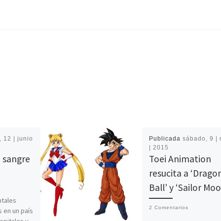
, 12 | junio
Publicada
sábado, 9 |
| 2015
, sangre
Toei Animation
resucita a ‘Drago
Ball’ y ‘Sailor Mo
tales
2 Comentarios
 en un país
spitales y