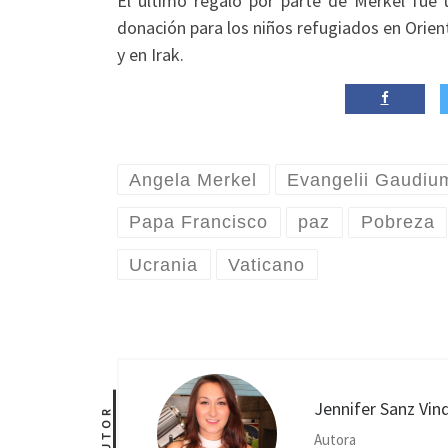
El último regalo por parte de Merkel fue
donación para los niños refugiados en Orient
y en Irak.
Angela Merkel
Evangelii Gaudiu
Papa Francisco
paz
Pobreza
Ucrania
Vaticano
Jennifer Sanz Vin
AUTOR
Autora