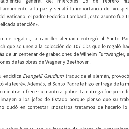
audiencia general del miércoles 18 de febrero hi
llamamiento a la paz y señaló la importancia del «respet
 del Vaticano, el padre Federico Lombardi, este asunto fue 
delicada atención».
io de regalos, la canciller alemana entregó al Santo Pa
ch que se unen a la colección de 107 CDs que le regaló ha
ás de un centenar de grabaciones de Wilhelm Furtwängler, a
iones de las obras de Wagner y Beethoven.
u encíclica
Evangelii Gaudium
traducida al alemán, provocó 
ó «la leeré». Además, el Santo Padre le hizo entrega de la 
n mientras ofrece su manto al pobre. La entrega fue preced
a imagen a los jefes de Estado porque pienso que su trab
 no dudó en contestar «nosotros tratamos de hacerlo lo