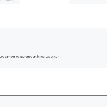
Hace ya casi un año que
 Las
conocimos la noticia de
as a sangre
Sailor Moon regresaba a
a de […]
pantallas bajo el nombr
‘Sailor […]
Los campos obligatorios están marcados con
*