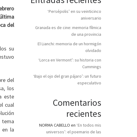
febrero
‘Persépolis’ en su veinticinco
última
aniversario
eca del
Granada es de cine: memoria fílmica
de una provincia
El Lianchi: memoria de un hormigón
los su
olvidado
estuvo
‘Lorca en Vermont’: su historia con
Cummings
‘Bajo el ojo del gran pájaro’: un futuro
re del
especulativo
a, los
a este
Comentarios
l cual
recientes
lución
un tema
NORMA CABELLO
en
‘En todos mis
 en la
universos’: el poemario de las