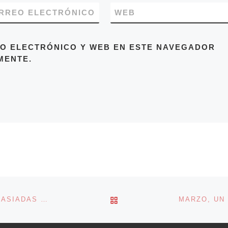
RREO ELECTRÓNICO
WEB
O ELECTRÓNICO Y WEB EN ESTE NAVEGADOR
MENTE.
VOLVER A LA LISTA DE 
INFORME AMNISTÍA INTERNACIONAL 2014, SIN DEMASIADAS MEJORAS