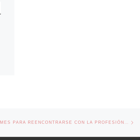
En
ENTRADAS
MARZO, UN MES PARA REENCONTRARSE CON LA PROFESIÓN PERIODÍSTICA