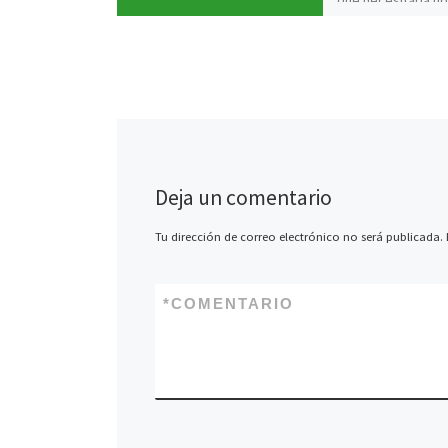
escuelas públicas.
protestas, acallad
y palos. Paradigm
Deja un comentario
Tu dirección de correo electrónico no será publicada.
*
COMENTARIO