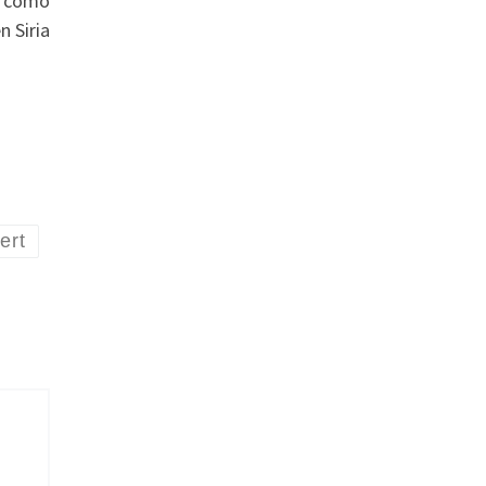
r como
n Siria
ert