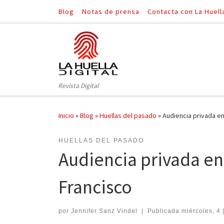
Blog
Notas de prensa
Contacta con La Huell
Saltar al contenido
Revista Digital
Inicio
»
Blog
»
Huellas del pasado
»
Audiencia privada e
HUELLAS DEL PASADO
Audiencia privada en
Francisco
por
Jennifer Sanz Vindel
|
Publicada
miércoles, 4 