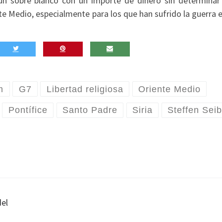
 un sobre blanco con un importe de dinero sin determina
e Medio, especialmente para los que han sufrido la guerra e
m
G7
Libertad religiosa
Oriente Medio
Pontífice
Santo Padre
Siria
Steffen Seib
del