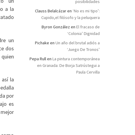
zo un
posibilidades
o a la
Clauss Belalcázar
en
‘No es mi tipo’:
tratado
Cupido,el filósofo y la peluquera
Byron González
en
El fracaso de
‘Colonia’ Dignidad
dre un
Pichake
en
Un año del brutal adiós a
ce dos
‘Juego De Tronos’
 quien
Pepa Rull
en
La pintura contemporánea
en Granada: De Borja Satrústegui a
Paula Cervilla
así la
medalla
ida por
ajo es
 mejor