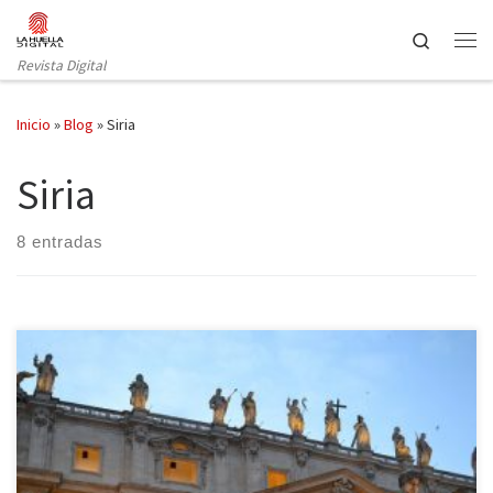
Saltar al contenido
Search
Revista Digital
Inicio
»
Blog
»
Siria
Siria
8 entradas
El Santo Padre y la cancillera alemana mantuvieron una reunión
privada en el Vaticano el sábado 21 de febrero en torno a las 10
de la mañana. El encuentro tuvo una duración aproximada de 40