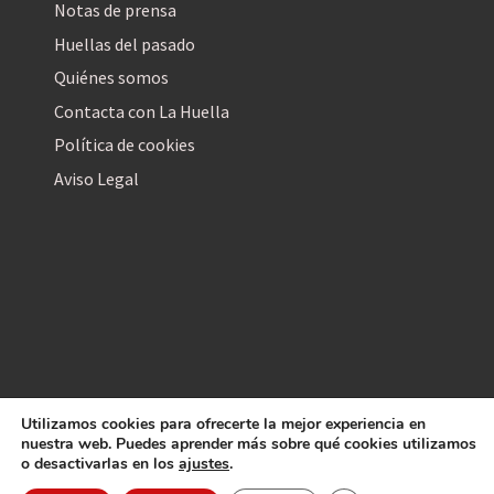
Notas de prensa
Huellas del pasado
Quiénes somos
Contacta con La Huella
Política de cookies
Aviso Legal
Utilizamos cookies para ofrecerte la mejor experiencia en
La Huella Digital
nuestra web. Puedes aprender más sobre qué cookies utilizamos
© 2026
– Todos los derechos reservados
o desactivarlas en los
ajustes
.