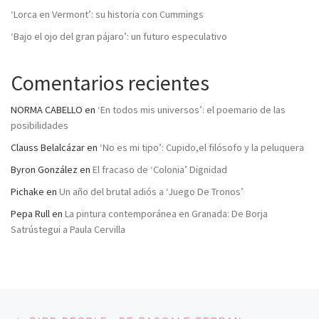
‘Lorca en Vermont’: su historia con Cummings
‘Bajo el ojo del gran pájaro’: un futuro especulativo
Comentarios recientes
NORMA CABELLO
en
‘En todos mis universos’: el poemario de las
posibilidades
Clauss Belalcázar
en
‘No es mi tipo’: Cupido,el filósofo y la peluquera
Byron González
en
El fracaso de ‘Colonia’ Dignidad
Pichake
en
Un año del brutal adiós a ‘Juego De Tronos’
Pepa Rull
en
La pintura contemporánea en Granada: De Borja
Satrústegui a Paula Cervilla
Navegación de entradas
Entrada anterior