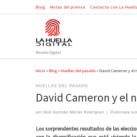
Blog
Notas de prensa
Contacta con La Huell
Saltar al contenido
Revista Digital
Inicio
»
Blog
»
Huellas del pasado
»
David Cameron y el 
HUELLAS DEL PASADO
David Cameron y el 
por
Noé Guzmán Melián Rodríguez
|
Publicada
lun
Los sorprendentes resultados de las eleccio
con la diversificación que está viviendo 