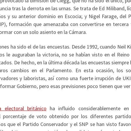
provocado la dimisión de Clegg, que no ha sido el único, p
cia tras la derrota en las urnas. Se trata de Ed Miliband, lí
os y su anterior dominio en Escocia; y Nigel Farage, del P
IP), formación que amenazaba con convertirse en tercera 
formar con un solo asiento en la Cámara.
ones ha sido el de las encuestas. Desde 1992, cuando Neil K
 le auguraban la victoria, no se habían visto en el Reino
icados. De hecho, en la última década las encuestas siempre
turos cambios en el Parlamento. En esta ocasión, los s
adores y laboristas, así como una fuerte irrupción de UKI
 formar Gobierno, pero esas previsiones poco tienen que ver
 electoral británico
ha influido considerablemente en
 porcentaje de voto obtenido por los diferentes partido
s que el Partido Conservador y el SNP se han visto favor