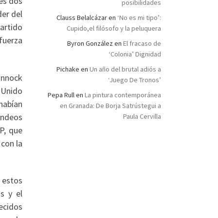
ues dos
posibilidades
der del
Clauss Belalcázar
en
‘No es mi tipo’:
artido
Cupido,el filósofo y la peluquera
fuerza
Byron González
en
El fracaso de
‘Colonia’ Dignidad
Pichake
en
Un año del brutal adiós a
innock
‘Juego De Tronos’
 Unido
Pepa Rull
en
La pintura contemporánea
 habían
en Granada: De Borja Satrústegui a
ondeos
Paula Cervilla
P, que
 con la
 estos
s y el
ecidos