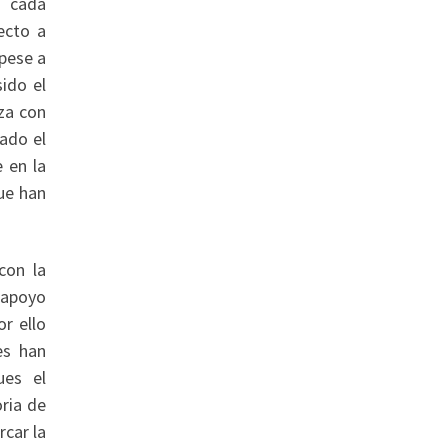
n cada
ecto a
pese a
ido el
za con
ado el
 en la
ue han
con la
 apoyo
or ello
es han
ues el
oria de
rcar la