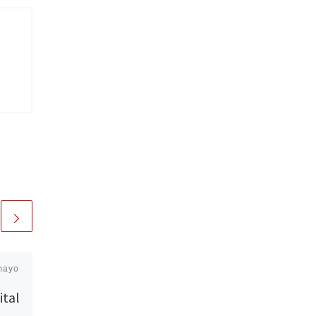
 mayo
Publicada
viernes, 17 |
abril | 2015
ital
‘Una mujer de