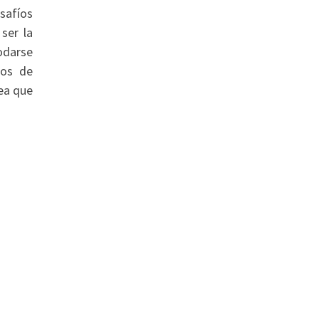
safíos
ser la
odarse
nos de
rea que