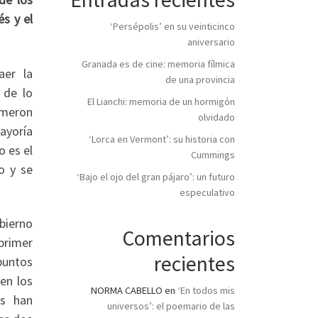
s y el
‘Persépolis’ en su veinticinco
aniversario
Granada es de cine: memoria fílmica
aer la
de una provincia
 de lo
El Lianchi: memoria de un hormigón
ameron
olvidado
ayoría
‘Lorca en Vermont’: su historia con
o es el
Cummings
o y se
‘Bajo el ojo del gran pájaro’: un futuro
especulativo
bierno
Comentarios
primer
recientes
 puntos
en los
NORMA CABELLO
en
‘En todos mis
os han
universos’: el poemario de las