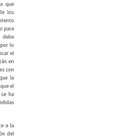
ya que
de los
ntento
o para
e debe
por lo
car el
tán en
nes con
que la
 que el
 se ha
edidas
e a la
ón del