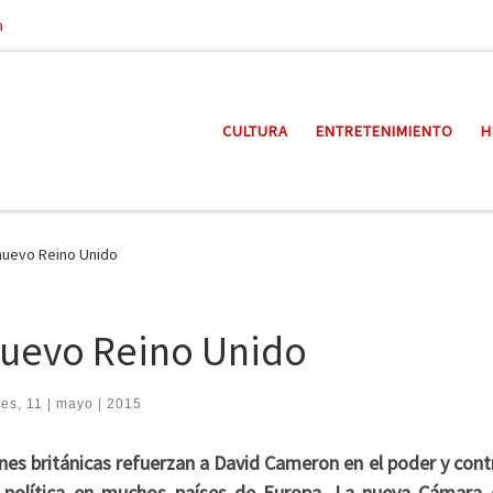
a
CULTURA
ENTRETENIMIENTO
H
nuevo Reino Unido
nuevo Reino Unido
es, 11 | mayo | 2015
nes británicas refuerzan a David Cameron en el poder y con
la política en muchos países de Europa. La nueva Cámara 