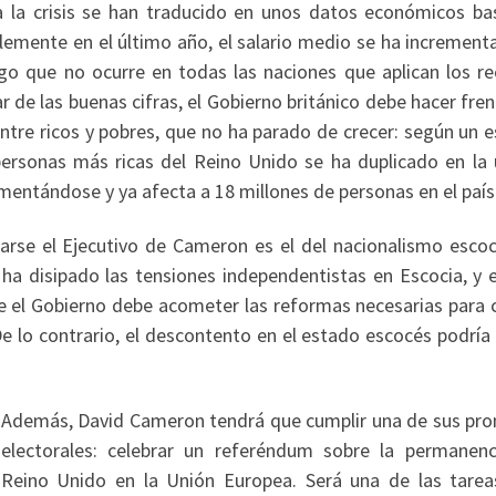
a la crisis se han traducido en unos datos económicos ba
blemente en el último año, el salario medio se ha incremen
go que no ocurre en todas las naciones que aplican los re
 de las buenas cifras, el Gobierno británico debe hacer fren
entre ricos y pobres, que no ha parado de crecer: según un 
personas más ricas del Reino Unido se ha duplicado en la 
mentándose y ya afecta a 18 millones de personas en el país
arse el Ejecutivo de Cameron es el del nacionalismo escoc
ha disipado las tensiones independentistas en Escocia, y e
ue el Gobierno debe acometer las reformas necesarias para 
De lo contrario, el descontento en el estado escocés podría
Además, David Cameron tendrá que cumplir una de sus pr
electorales: celebrar un referéndum sobre la permanenc
Reino Unido en la Unión Europea. Será una de las tare