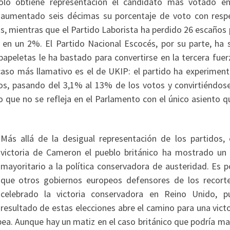
sólo obtiene representación el candidato más votado e
han aumentado seis décimas su porcentaje de voto con resp
, mientras que el Partido Laborista ha perdido 26 escaños 
en un 2%. El Partido Nacional Escocés, por su parte, ha s
papeletas le ha bastado para convertirse en la tercera fuer
aso más llamativo es el de UKIP: el partido ha experiment
s, pasando del 3,1% al 13% de los votos y convirtiéndose
o que no se refleja en el Parlamento con el único asiento q
Más allá de la desigual representación de los partidos, 
victoria de Cameron el pueblo británico ha mostrado un
mayoritario a la política conservadora de austeridad. Es p
que otros gobiernos europeos defensores de los recort
celebrado la victoria conservadora en Reino Unido, p
resultado de estas elecciones abre el camino para una vict
pea. Aunque hay un matiz en el caso británico que podría ma