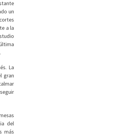
stante
tado un
cortes
te a la
estudio
última
.
és. La
l gran
calmar
 seguir
omesas
ia del
as más