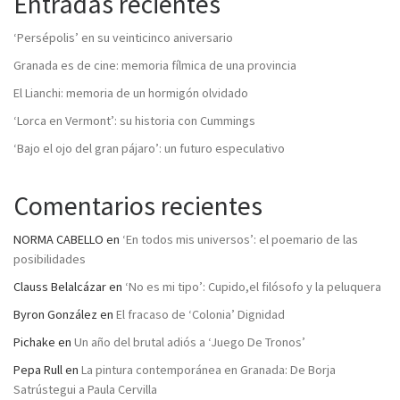
Entradas recientes
‘Persépolis’ en su veinticinco aniversario
Granada es de cine: memoria fílmica de una provincia
El Lianchi: memoria de un hormigón olvidado
‘Lorca en Vermont’: su historia con Cummings
‘Bajo el ojo del gran pájaro’: un futuro especulativo
Comentarios recientes
NORMA CABELLO
en
‘En todos mis universos’: el poemario de las
posibilidades
Clauss Belalcázar
en
‘No es mi tipo’: Cupido,el filósofo y la peluquera
Byron González
en
El fracaso de ‘Colonia’ Dignidad
Pichake
en
Un año del brutal adiós a ‘Juego De Tronos’
Pepa Rull
en
La pintura contemporánea en Granada: De Borja
Satrústegui a Paula Cervilla