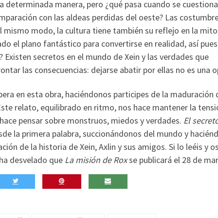
una determinada manera, pero ¿qué pasa cuando se cuestiona
comparación con las aldeas perdidas del oeste? Las costumbr
 mismo modo, la cultura tiene también su reflejo en la mito
o el plano fantástico para convertirse en realidad, así pues
s? Existen secretos en el mundo de Xein y las verdades que
ontar las consecuencias: dejarse abatir por ellas no es una o
upera en esta obra, haciéndonos participes de la maduración 
Este relato, equilibrado en ritmo, nos hace mantener la tensi
s hace pensar sobre monstruos, miedos y verdades.
El secret
sde la primera palabra, succionándonos del mundo y hacién
ción de la historia de Xein, Axlin y sus amigos. Si lo leéis y o
ha desvelado que
La misión de Rox
se publicará el 28 de ma