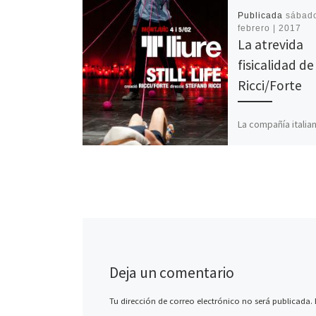
Publicada
sábado
febrero | 2017
La atrevida
fisicalidad de
Ricci/Forte
La compañía italia
Ricci/Forte aterriz
Teatre Lliure de Mo
principios de est
ofrecer un progr
durante […]
Deja un comentario
Tu dirección de correo electrónico no será publicada.