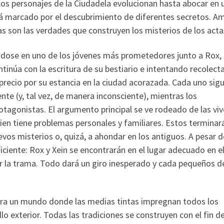
os personajes de la Ciudadela evolucionan hasta abocar en 
verá marcado por el descubrimiento de diferentes secretos. Am
nas son las verdades que construyen los misterios de los acta
éndose en uno de los jóvenes más prometedores junto a Rox,
ntinúa con la escritura de su bestiario e intentando recolecta
recio por su estancia en la ciudad acorazada. Cada uno sig
nte (y, tal vez, de manera inconsciente), mientras los
otagonistas. El argumento principal se ve rodeado de las viv
uien tiene problemas personales y familiares. Estos terminar
uevos misterios o, quizá, a ahondar en los antiguos. A pesar 
ficiente: Rox y Xein se encontrarán en el lugar adecuado en e
la trama. Todo dará un giro inesperado y cada pequeños de
a un mundo donde las medias tintas impregnan todos los
llo exterior. Todas las tradiciones se construyen con el fin d