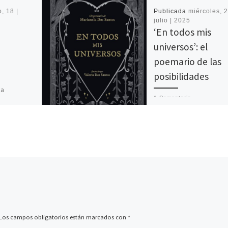
, 18 |
Publicada
miércoles, 2
julio | 2025
‘En todos mis
universos’: el
poemario de las
posibilidades
na
1 Comentario
ó en el
ntjuic a
En todos mis universos e
e mes para
nueva obra de Marianel
ama doble
Santos publicado por
Ediciones B. En muchas
ocasiones nos imagina
un […]
Los campos obligatorios están marcados con
*