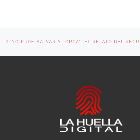
Navegación de entradas
Entrada anterior
‘YO PUDE SALVAR A LORCA’: EL RELATO DEL REC