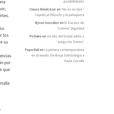
una
posibilidades
or,
Clauss Belalcázar
en
‘No es mi tipo’:
Cupido,el filósofo y la peluquera
ntes.
Byron González
en
El fracaso de
 su
‘Colonia’ Dignidad
r los
Pichake
en
Un año del brutal adiós a
ue su
‘Juego De Tronos’
Pepa Rull
en
La pintura contemporánea
encias
en Granada: De Borja Satrústegui a
Paula Cervilla
án por
de que
l
talle
e