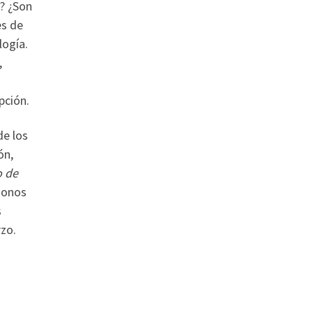
? ¿Son
es de
logía.
,
pción.
de los
ón,
o de
donos
s
rzo.