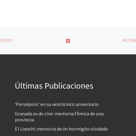
VOLVER A LA LISTA DE 
UERDO
HUSM
Últimas Publicaciones
‘Persépolis’ en su veinticinco aniversario
Granada es de cine: memoria fílmica de una
provincia
El Lianchi: memoria de un hormigón olvidado