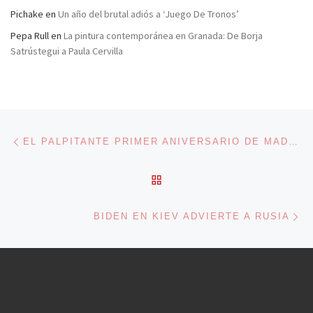
Pichake
en
Un año del brutal adiós a ‘Juego De Tronos’
Pepa Rull
en
La pintura contemporánea en Granada: De Borja
Satrústegui a Paula Cervilla
Navegación de entradas
Entrada anterior
EL PALPITANTE PRIMER ANIVERSARIO DE MADURO
VOLVER A LA LISTA DE 
En
BIDEN EN KIEV ADVIERTE A RUSIA