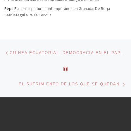
Pepa Rull
en
La pintura contemporánea en Granada: De Borja
Satrústegui a Paula Cervilla
Navegación de entradas
Entrada anterior
GUINEA ECUATORIAL: DEMOCRACIA EN EL PAPEL, DICTADURA EN LOS HECHOS
VOLVER A LA LISTA DE 
En
EL SUFRIMIENTO DE LOS QUE SE QUEDAN.