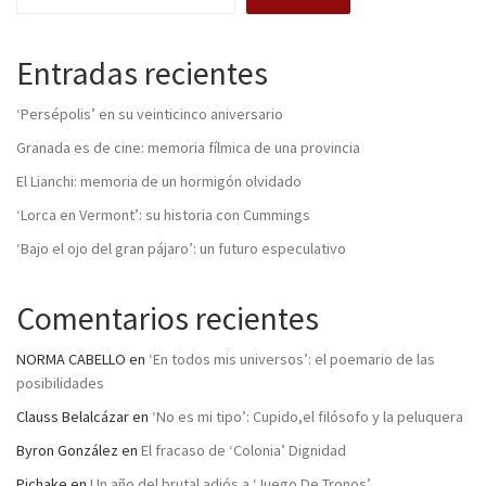
Entradas recientes
‘Persépolis’ en su veinticinco aniversario
Granada es de cine: memoria fílmica de una provincia
El Lianchi: memoria de un hormigón olvidado
‘Lorca en Vermont’: su historia con Cummings
‘Bajo el ojo del gran pájaro’: un futuro especulativo
Comentarios recientes
NORMA CABELLO
en
‘En todos mis universos’: el poemario de las
posibilidades
Clauss Belalcázar
en
‘No es mi tipo’: Cupido,el filósofo y la peluquera
Byron González
en
El fracaso de ‘Colonia’ Dignidad
Pichake
en
Un año del brutal adiós a ‘Juego De Tronos’