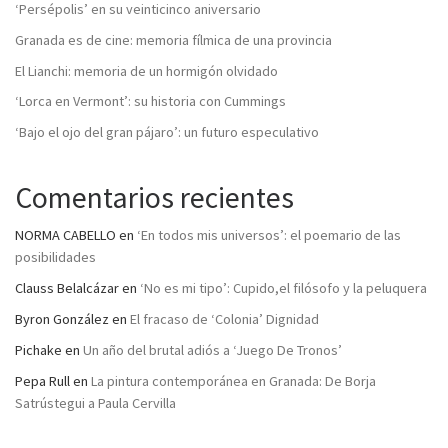
‘Persépolis’ en su veinticinco aniversario
Granada es de cine: memoria fílmica de una provincia
El Lianchi: memoria de un hormigón olvidado
‘Lorca en Vermont’: su historia con Cummings
‘Bajo el ojo del gran pájaro’: un futuro especulativo
Comentarios recientes
NORMA CABELLO
en
‘En todos mis universos’: el poemario de las
posibilidades
Clauss Belalcázar
en
‘No es mi tipo’: Cupido,el filósofo y la peluquera
Byron González
en
El fracaso de ‘Colonia’ Dignidad
Pichake
en
Un año del brutal adiós a ‘Juego De Tronos’
Pepa Rull
en
La pintura contemporánea en Granada: De Borja
Satrústegui a Paula Cervilla