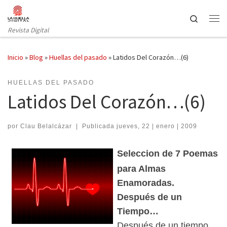
Saltar al contenido
Search
Revista Digital
Inicio
»
Blog
»
Huellas del pasado
»
Latidos Del Corazón…(6)
HUELLAS DEL PASADO
Latidos Del Corazón…(6)
por
Clau Belalcázar
|
Publicada
jueves, 22 | enero | 2009
Seleccion de 7 Poemas
para Almas
Enamoradas.
Después de un
Tiempo…
Después de un tiempo