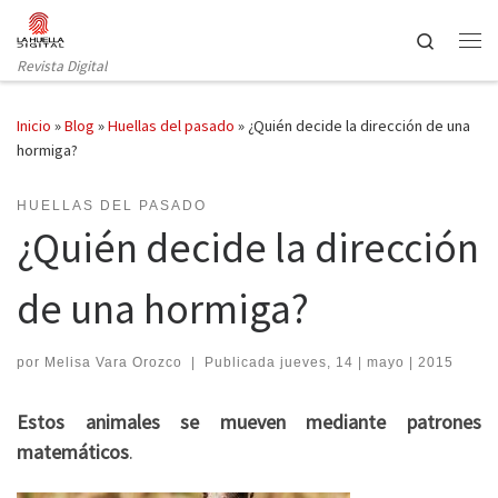
Saltar al contenido
Search
Revista Digital
Inicio
»
Blog
»
Huellas del pasado
»
¿Quién decide la dirección de una
hormiga?
HUELLAS DEL PASADO
¿Quién decide la dirección
de una hormiga?
por
Melisa Vara Orozco
|
Publicada
jueves, 14 | mayo | 2015
Estos animales se mueven mediante patrones
matemáticos
.