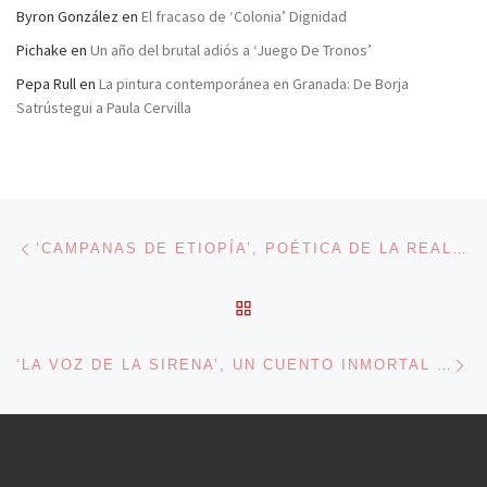
Byron González
en
El fracaso de ‘Colonia’ Dignidad
Pichake
en
Un año del brutal adiós a ‘Juego De Tronos’
Pepa Rull
en
La pintura contemporánea en Granada: De Borja
Satrústegui a Paula Cervilla
Navegación de entradas
Entrada anterior
‘CAMPANAS DE ETIOPÍA’, POÉTICA DE LA REALIDAD
VOLVER A LA LISTA DE 
En
‘LA VOZ DE LA SIRENA’, UN CUENTO INMORTAL REVISITADO