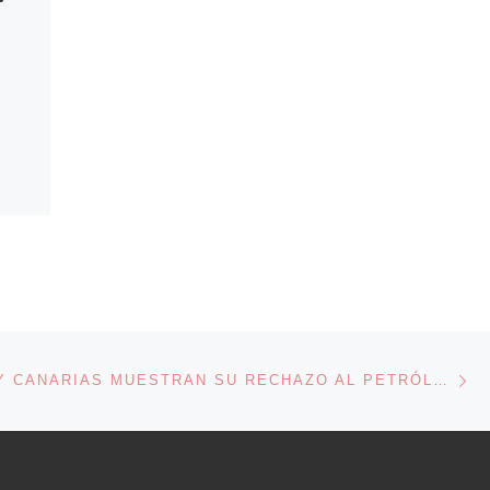
En
ENTRADAS
BALEARES Y CANARIAS MUESTRAN SU RECHAZO AL PETRÓLEO