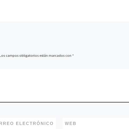
China, más de 10 hombr
nos corax
armados […]
ida dentro
ves […]
Los campos obligatorios están marcados con
*
RREO ELECTRÓNICO
WEB