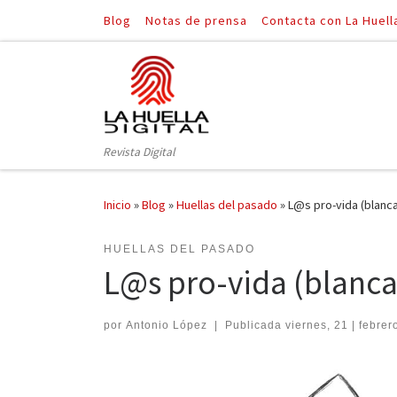
Blog
Notas de prensa
Contacta con La Huell
Saltar al contenido
Revista Digital
Inicio
»
Blog
»
Huellas del pasado
»
L@s pro-vida (blanca
HUELLAS DEL PASADO
L@s pro-vida (blanca,
por
Antonio López
|
Publicada
viernes, 21 | febrer