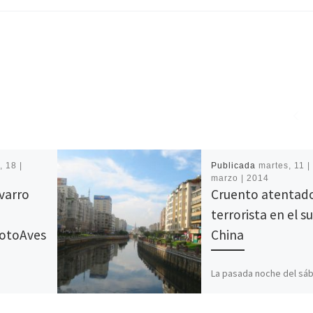
, 18 |
Publicada
martes, 11 |
4
marzo | 2014
varro
Cruento atentad
terrorista en el s
FotoAves
China
La pasada noche del sá
1 de marzo, en la provin
es el
de Yunnan al suroeste d
este