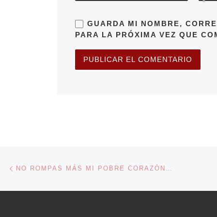
*
GUARDA MI NOMBRE, CORRE
PARA LA PRÓXIMA VEZ QUE CO
Navegación de entradas
Entrada anterior
NO ROMPAS MÁS MI POBRE CORAZÓN…