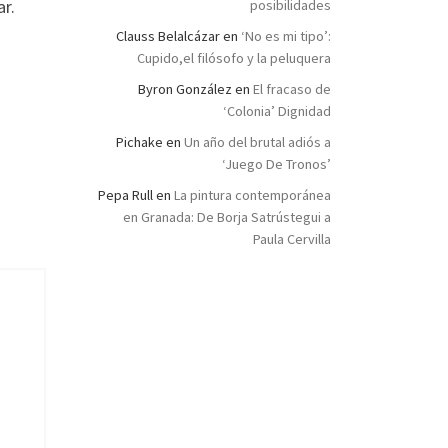
r.
posibilidades
Clauss Belalcázar
en
‘No es mi tipo’:
Cupido,el filósofo y la peluquera
Byron González
en
El fracaso de
‘Colonia’ Dignidad
Pichake
en
Un año del brutal adiós a
‘Juego De Tronos’
Pepa Rull
en
La pintura contemporánea
en Granada: De Borja Satrústegui a
Paula Cervilla