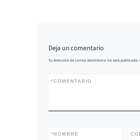
certamen y Herma
ha resultado eleg
de la categoría A
Deja un comentario
Tu dirección de correo electrónico no será publicada.
*
COMENTARIO
*
NOMBRE
CO