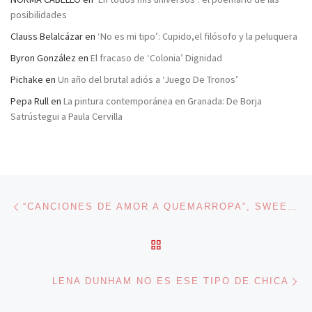
posibilidades
Clauss Belalcázar
en
‘No es mi tipo’: Cupido,el filósofo y la peluquera
Byron González
en
El fracaso de ‘Colonia’ Dignidad
Pichake
en
Un año del brutal adiós a ‘Juego De Tronos’
Pepa Rull
en
La pintura contemporánea en Granada: De Borja
Satrústegui a Paula Cervilla
Navegación de entradas
Entrada anterior
“CANCIONES DE AMOR A QUEMARROPA”, SWEET HOME WISCONSIN
VOLVER A LA LISTA DE 
En
LENA DUNHAM NO ES ESE TIPO DE CHICA