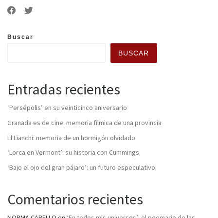
Buscar
BUSCAR
Entradas recientes
‘Persépolis’ en su veinticinco aniversario
Granada es de cine: memoria fílmica de una provincia
El Lianchi: memoria de un hormigón olvidado
‘Lorca en Vermont’: su historia con Cummings
‘Bajo el ojo del gran pájaro’: un futuro especulativo
Comentarios recientes
NORMA CABELLO
en
‘En todos mis universos’: el poemario de las