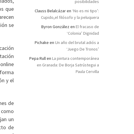
iados,
posibilidades
os que
Clauss Belalcázar
en
‘No es mi tipo’:
arecen
Cupido,el filósofo y la peluquera
sión se
Byron González
en
El fracaso de
‘Colonia’ Dignidad
Pichake
en
Un año del brutal adiós a
icación
‘Juego De Tronos’
tación
Pepa Rull
en
La pintura contemporánea
online
en Granada: De Borja Satrústegui a
aforma
Paula Cervilla
n y el
nes de
a como
jan un
cto de