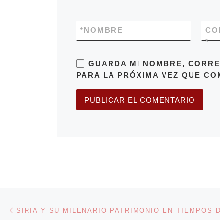
*
NOMBRE
CO
*
GUARDA MI NOMBRE, CORRE
PARA LA PRÓXIMA VEZ QUE CO
Navegación de entradas
Entrada anterior
SIRIA Y SU MILENARIO PATRIMONIO EN TIEMPOS D