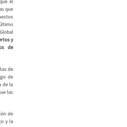
que el
as que
uestos
último
Global
rtos y
os de
stas de
ogo de
a de la
ue las
ión de
o y la