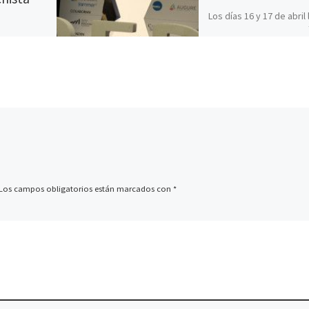
Los días 16 y 17 de abril 
ciudad de Burgos acogió
stas y
Congreso Iberoamerica
eron en una
sobre Redes Sociales. La
a debatir
se […]
 más
a de
iolencia
Los campos obligatorios están marcados con
*