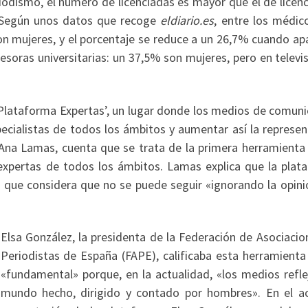
odismo, el número de licenciadas es mayor que el de licenc
. Según unos datos que recoge
eldiario.es
, entre los médic
on mujeres, y el porcentaje se reduce a un 26,7% cuando ap
esoras universitarias: un 37,5% son mujeres, pero en televi
 ‘Plataforma Expertas’, un lugar donde los medios de comun
ecialistas de todos los ámbitos y aumentar así la represen
, Ana Lamas, cuenta que se trata de la primera herramienta 
expertas de todos los ámbitos. Lamas explica que la plat
a que considera que no se puede seguir «ignorando la opinió
Elsa González, la presidenta de la Federación de Asociacio
Periodistas de España (FAPE), calificaba esta herramient
«fundamental» porque, en la actualidad, «los medios refle
mundo hecho, dirigido y contado por hombres». En el a