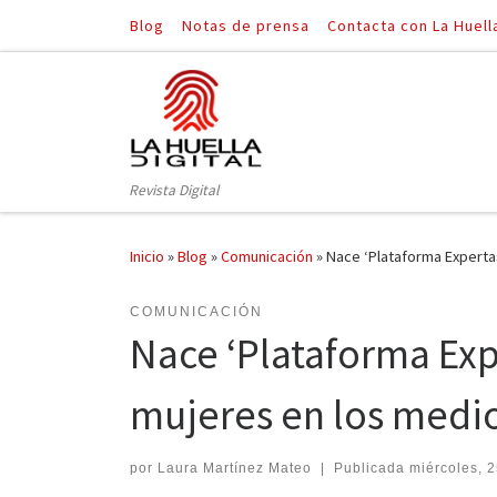
Blog
Notas de prensa
Contacta con La Huell
Saltar al contenido
Revista Digital
Inicio
»
Blog
»
Comunicación
»
Nace ‘Plataforma Expertas
COMUNICACIÓN
Nace ‘Plataforma Expe
mujeres en los medi
por
Laura Martínez Mateo
|
Publicada
miércoles, 2