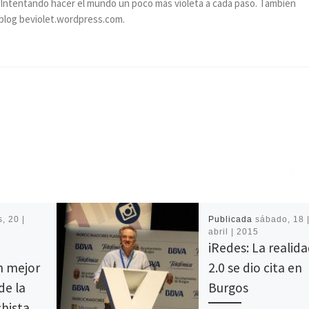
. Intentando hacer el mundo un poco más violeta a cada paso. También
blog beviolet.wordpress.com.
, 20 |
Publicada
sábado, 18 
5
abril | 2015
iRedes: La realid
 mejor
2.0 se dio cita en
de la
Burgos
chista