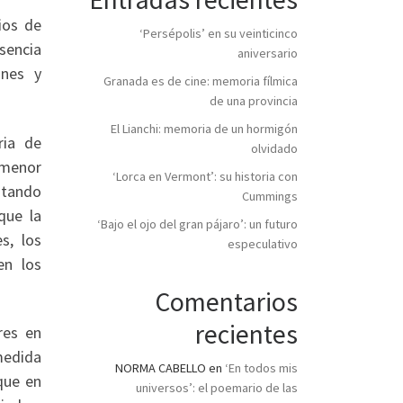
ios de
‘Persépolis’ en su veinticinco
esencia
aniversario
ones y
Granada es de cine: memoria fílmica
de una provincia
El Lianchi: memoria de un hormigón
ria de
olvidado
 menor
‘Lorca en Vermont’: su historia con
stando
Cummings
que la
‘Bajo el ojo del gran pájaro’: un futuro
s, los
especulativo
en los
Comentarios
recientes
res en
medida
NORMA CABELLO
en
‘En todos mis
que en
universos’: el poemario de las