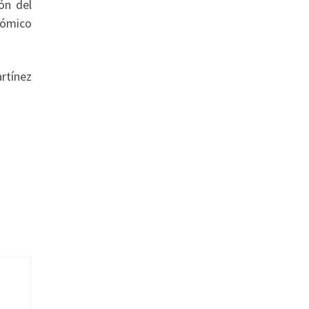
ón del
nómico
rtínez