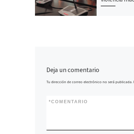
Diferentes periodi
expertas se reuni
mesa redonda par
las metodologías
correctas a la hor
comunicar sobre v
[…]
Deja un comentario
Tu dirección de correo electrónico no será publicada.
*
COMENTARIO