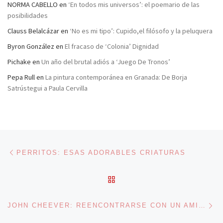
NORMA CABELLO
en
‘En todos mis universos’: el poemario de las
posibilidades
Clauss Belalcázar
en
‘No es mi tipo’: Cupido,el filósofo y la peluquera
Byron González
en
El fracaso de ‘Colonia’ Dignidad
Pichake
en
Un año del brutal adiós a ‘Juego De Tronos’
Pepa Rull
en
La pintura contemporánea en Granada: De Borja
Satrústegui a Paula Cervilla
Navegación de entradas
Entrada anterior
PERRITOS: ESAS ADORABLES CRIATURAS
VOLVER A LA LISTA DE 
En
JOHN CHEEVER: REENCONTRARSE CON UN AMIGO