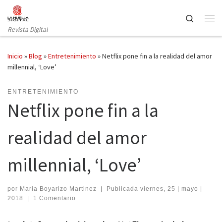
Saltar al contenido
Search
Revista Digital
Inicio
»
Blog
»
Entretenimiento
»
Netflix pone fin a la realidad del amor
millennial, ‘Love’
ENTRETENIMIENTO
Netflix pone fin a la
realidad del amor
millennial, ‘Love’
por
Maria Boyarizo Martinez
|
Publicada
viernes, 25 | mayo |
2018
|
1 Comentario