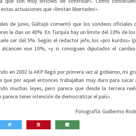
a que son muy difíciles de controlar». Como consecuenc
r estas actuaciones que «limitan libertades».
les de junio, Gültaşlı comentó que los sondeos oficiales 
bres le dan un 40%. En Turquía hay un límite del 10% de lo
uele ser del 5%. Según el redactor jefe, los «pro kurdos» (
e alcancen ese 10%, «y si consiguen diputados el cambio
ndo en 2002 la AKP llegó por primera vez al gobierno, mi g
ya que por aquel entonces trabajaban muy duro para sacar
ndo muchas leyes, pero parece que desde la tercera reel
o parece tener intención de democratizar el país».
Fotografía: Guillermo Rodr