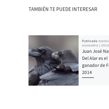
TAMBIÉN TE PUEDE INTERESAR
Publicada
martes
noviembre | 201
Juan José Na
Del Alar es el
ganador de 
2014
Foto del Año 2014 
primer premio de 
certamen y Herma
ha resultado eleg
de la categoría A