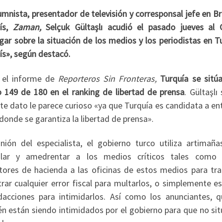
umnista, presentador de televisión y corresponsal jefe en B
aís,
Zaman,
Selçuk Gültaşlı acudió el
pasado jueves al 
gar sobre la situación de los medios y los periodistas en T
ís», según destacó.
 el informe de
Reporteros Sin Fronteras,
Turquía se sitúa
 149 de 180 en el ranking de libertad de prensa
. Gültaşlı
te dato le parece curioso «ya que Turquía es candidata a en
 donde se garantiza la libertad de prensa».
nión del especialista, el gobierno turco utiliza artimaña
olar y amedrentar a los medios críticos tales como 
tores de hacienda a las oficinas de estos medios para tra
rar cualquier error fiscal para multarlos, o simplemente e
dacciones para intimidarlos. Así como los anunciantes, q
n están siendo intimidados por el gobierno para que no sit