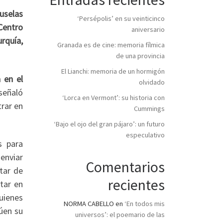
ruselas
‘Persépolis’ en su veinticinco
Centro
aniversario
urquía,
Granada es de cine: memoria fílmica
de una provincia
El Lianchi: memoria de un hormigón
 en el
olvidado
 señaló
‘Lorca en Vermont’: su historia con
trar en
Cummings
‘Bajo el ojo del gran pájaro’: un futuro
especulativo
s para
enviar
Comentarios
tar de
recientes
star en
uienes
NORMA CABELLO
en
‘En todos mis
úen su
universos’: el poemario de las