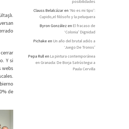
posibilidades
Clauss Belalcázar
en
‘No es mi tipo’:
ltaşlı.
Cupido,el filósofo y la peluquera
versan
Byron González
en
El fracaso de
errado
‘Colonia’ Dignidad
Pichake
en
Un año del brutal adiós a
‘Juego De Tronos’
 cerrar
Pepa Rull
en
La pintura contemporánea
o. Y si
en Granada: De Borja Satrústegui a
as webs
Paula Cervilla
scales.
bierno
 70% de