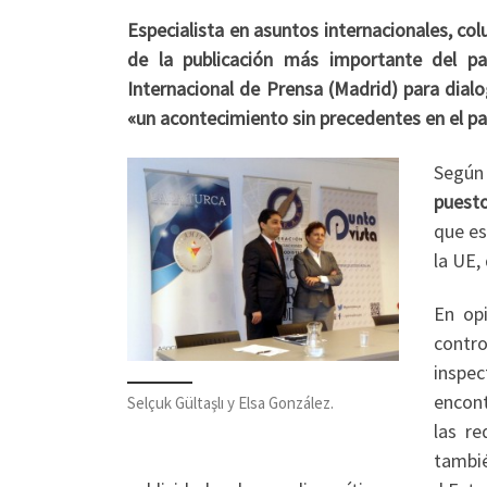
Especialista en asuntos internacionales, col
de la publicación más importante del p
Internacional de Prensa (Madrid) para dialo
«un acontecimiento sin precedentes en el pa
Según
puesto
que es
la UE,
En opi
contr
inspec
encont
Selçuk Gültaşlı y Elsa González.
las re
tambié