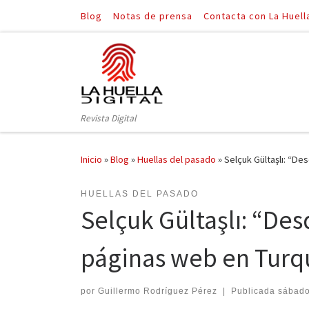
Blog
Notas de prensa
Contacta con La Huell
Saltar al contenido
Revista Digital
Inicio
»
Blog
»
Huellas del pasado
»
Selçuk Gültaşlı: “De
HUELLAS DEL PASADO
Selçuk Gültaşlı: “De
páginas web en Turq
por
Guillermo Rodríguez Pérez
|
Publicada
sábado,