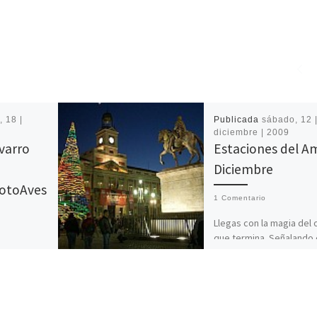
, 18 |
Publicada
sábado, 12 
4
diciembre | 2009
varro
Estaciones del A
Diciembre
FotoAves
1 Comentario
Llegas con la magia del
que termina. Señalando 
es el
frio invierno con su niev
este
blanquecina. Cada fiest
nos corax
celebremos sea como 
ida dentro
ves […]