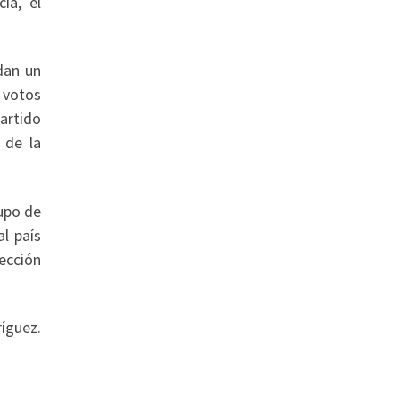
ia, el
dan un
s votos
partido
 de la
rupo de
al país
ección
íguez.