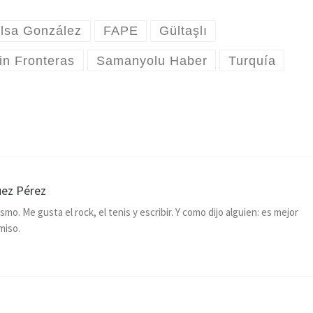
lsa González
FAPE
Gültaşlı
in Fronteras
Samanyolu Haber
Turquía
uez Pérez
mo. Me gusta el rock, el tenis y escribir. Y como dijo alguien: es mejor
miso.