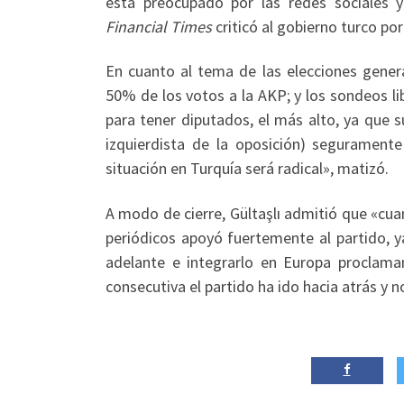
está preocupado por las redes sociales y
Financial Times
criticó al gobierno turco po
En cuanto al tema de las elecciones genera
50% de los votos a la AKP; y los sondeos li
para tener diputados, el más alto, ya que s
izquierdista de la oposición) segurament
situación en Turquía será radical», matizó.
A modo de cierre, Gültaşlı admitió que «cua
periódicos apoyó fuertemente al partido, 
adelante
e integrarlo en Europa proclama
consecutiva el partido ha ido hacia atrás y n