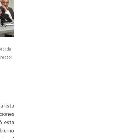
ortada
irector
a lista
cciones
có esta
bierno