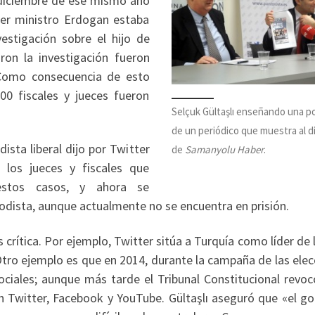
 diciembre de ese mismo año
mer ministro Erdogan estaba
estigación sobre el hijo de
aron la investigación fueron
 Como consecuencia de esto
00 fiscales y jueces fueron
Selçuk Gültaşlı enseñando una p
de un periódico que muestra al d
ista liberal dijo por Twitter
de
Samanyolu Haber
.
los jueces y fiscales que
estos casos, y ahora se
iodista, aunque actualmente no se encuentra en prisión.
 crítica. Por ejemplo, Twitter sitúa a Turquía como líder de l
Otro ejemplo es que en 2014, durante la campaña de las ele
sociales; aunque más tarde el Tribunal Constitucional revo
n Twitter, Facebook y YouTube. Gültaşlı aseguró que «el go