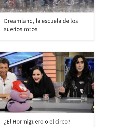
Dreamland, la escuela de los
sueños rotos
El programa conducido por Pablo Motos que combina
las risas, el acercamiento a los personajes famosos del
mundo y los experimentos de ciencia, es uno de los
programas de entretenimiento más consolidados en
la actualidad de la televisión. Pero… ¿es todo bueno
en este programa? “El Hormiguero es un lugar […]
¿El Hormiguero o el circo?