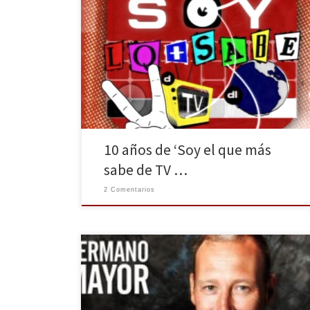
El tiempo pasa tan deprisa que casi no nos hemos
dado cuenta que ya ha pasado una década desde
que este mítico programa de las sobremesas de
Cuatro celebrara su final en 2006. Tuve el honor de
concursar en él, de ser su ganador y hoy te meto a ti,
[…]
10 años de ‘Soy el que más
sabe de TV …
2 Comentarios
El que fuera jugador de waterpolo y coach del talent
show musical ‘Levántate’, pone punto y final a su
andadura televisiva con Mediaset, así lo hacía saber él