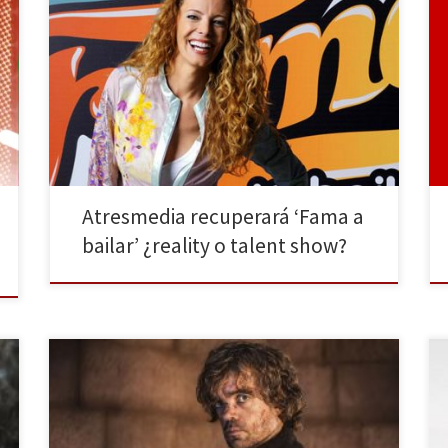
Parece que el grupo Atresmedia ha cogido el gusto a
eso de rescatar formatos que un día fueron de éxito y
si son de su principal rival todavía mejor. Si hace
menos de un año la cadena de San Sebastián de los
Reyes arrebataba a Cuatro su reality de aventuras […]
Atresmedia recuperará ‘Fama a
bailar’ ¿reality o talent show?
El fin de semana del 11 y el 12 de Abril coincide un
suceso poco habitual para los aficionados a las series
de todo el mundo: los numerosísimos seguidores de