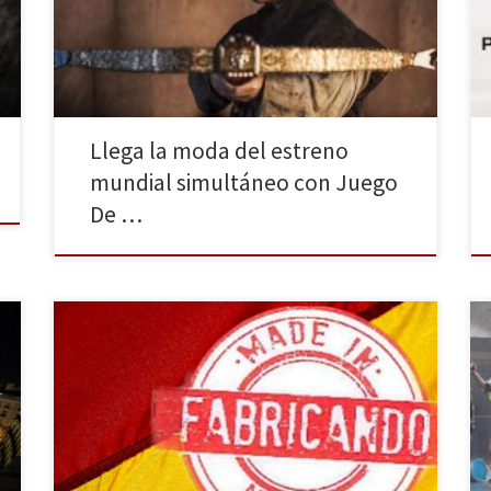
dos series como Los Caballeros Del Zodiaco y Juego
De Tronos van a poder ver los nuevos capítulos a la
[…]
Llega la moda del estreno
mundial simultáneo con Juego
De …
Todo lo que implique el término “español” en la
producción cinematográfica o televisiva conlleva una
controversia en cuanto a factura y calidad. Esta
semana en La Huella Digital repasamos y
defendemos, a través de sus cabeceras, las series de
televisión española. Con el reciente renacer de las
series americanas de […]