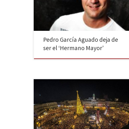
mismo desde su perfil oficial de Facebook: “Muchos ya
lo habréis oído, pero os quería explicar
personalmente mis motivos para no continuar […]
Pedro García Aguado deja de
ser el ‘Hermano Mayor’
Se ha ido el 2014 y desembarca un pletórico 2015.
Entre medias, un paso de transición imperdible para
cualquier fan televisivo: las campanadas de fin de año.
¿Quién ganó en audiencia? ¿Qué anécdotas se
vivieron?… La Huella Digital, como siempre, te lo
cuenta. Feliz 2015, muy feliz 2015 os deseo […]