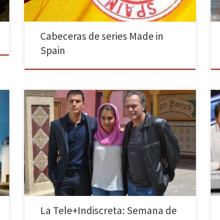
Cabeceras de series Made in
Spain
Esta semana, en nuestra sección de la Tele +
Indiscreta, haremos un repaso a las últimas noticias de
nuestra mejor amiga que en tantos y tantos momentos
nos acompaña, la televisión. Estrenos más que
esperados, regresos de programas más que
consolidados y nuevas apuestas para enganchar a los
telespectadores. Nuevas […]
La Tele+Indiscreta: Semana de