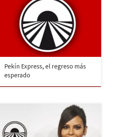
Vuelve a las pantallas de televisión el reality viajero
por antonomasia: Pekín Express. De la mano de
Antena 3 y de su nueva presentadora, Cristina
Pedroche, la Ruta de los Mil Templos nos acercará a la
aventura, a paisajes de tierras de ensueño y la
vertiginosa carrera por llegar en […]
Pekín Express, el regreso más
esperado
Si hace apenas un mes nos enterábamos de que
Atresmedia adquiría los derechos del reality más
aventurero de la pequeña pantalla, ahora nos
enteramos de que Cristina Pedroche será la