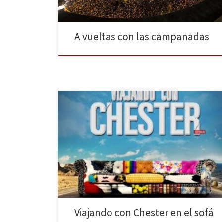
A vueltas con las campanadas
Viajando con Chester es la nueva apuesta de Cuatro.
El popular y polémico Risto Mejide, acompañado de
un sofá que le acompaña en su particular viaje, es el
encargado de presentar al espectador una serie de
“entrevistas” en el que trata de llegar hasta el fondo
de lo posible, no […]
Viajando con Chester en el sofá