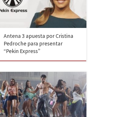
encargada de conducirlo. Ya sea por sus dotes como
presentadora o por su fuerte tirón mediático Antena 3
apuesta por […]
Antena 3 apuesta por Cristina
Pedroche para presentar
“Pekin Express”
La nueva apuesta televisiva de Cuatro, Dreamland, se
ha pegado de bruces contra el suelo. El baile y la
música no superan en la balanza a la mala actuación,
los pésimos guiones y la poca trama de la historia. Lo
voy a reconocer. He sido totalmente incapaz de ver
entero […]