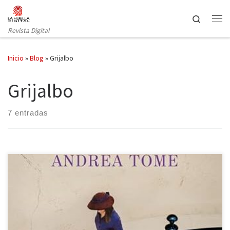
Saltar al contenido
Search
Revista Digital
Inicio
»
Blog
»
Grijalbo
Grijalbo
7 entradas
Las vidas robadas es la última novela de Andrea Tomé publicada
por Grijalbo. Clasificar a personas y sus vivencias en buenas o
malas es, en muchas ocasiones, pecar de maniqueísmo. Incluso en