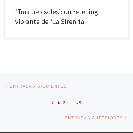
‘Tras tres soles’: un retelling
vibrante de ‘La Sirenita’
Navegación de entradas
Entradas siguientes
ENTRADAS SIGUIENTES
1
2
3
…
10
En
ENTRADAS ANTERIORES