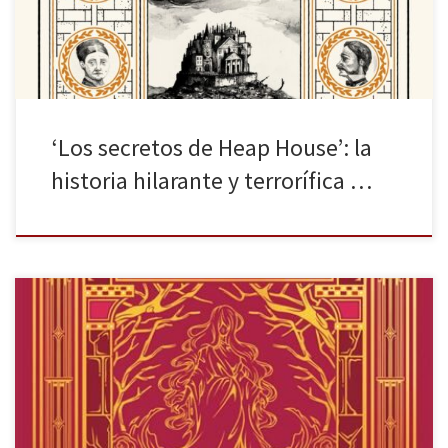
Iremonger porque la […]
‘Los secretos de Heap House’: la
historia hilarante y terrorífica …
Tu nombre después de la lluvia (Dreaming Spires I) de Victoria
Álvarez regresa a las librerías con una nueva apariencia, de nuevo,
de la mano de Lumen. Una serendipia puede aparecer en
cualquier lugar, también las amistades, el amor o los misterios. En
ocasiones, ello se le podría achacar a […]