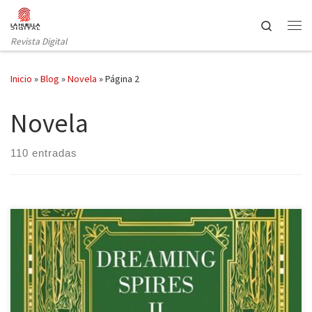
Saltar al contenido
Search
Revista Digital
Inicio
»
Blog
»
Novela
»
Página 2
Novela
110 entradas
Contra la fuerza del viento es la segunda entrega de Dreaming
Spires de Victoria Álvarez publicada por Suma de Letras. Las
historias no siempre poseen dos puntos de vista, pues la realidad