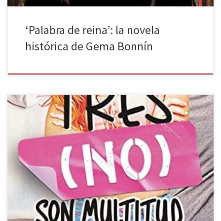
‘Palabra de reina’: la novela
histórica de Gema Bonnín
Tres (no) son multitud es el título del spin-off de Cómo (no)
enamorarse de Myriam M. Lejardi publicado por Elastic Books. No
encajar en la amatonorma, monógama o alosexualidad hace
plantearse las relaciones afectivo-sexuales de un modo diferente.
Esto es así porque, por regla general, no se da demasiada
visibilización […]