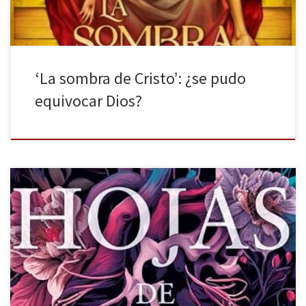
‘La sombra de Cristo’: ¿se pudo
equivocar Dios?
Molino publica una edición completamente nueva de Hojas de
dedalera de Victoria Álvarez. La primera vez que esta novela vio
la luz fue hace quince años, y fue su debut literario. Durante este
lapso de tiempo, la autora ha crecido artísticamente. Hace un
lustro, más o menos, yo leí la […]