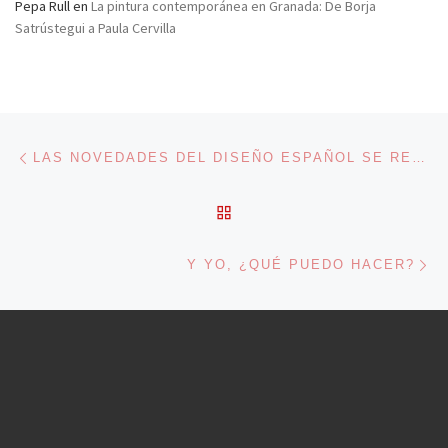
Pepa Rull
en
La pintura contemporánea en Granada: De Borja
Satrústegui a Paula Cervilla
Navegación de entradas
Entrada anterior
LAS NOVEDADES DEL DISEÑO ESPAÑOL SE REÚNEN EN EL MATADERO DE LEGAZPI
VOLVER A LA LISTA DE 
En
Y YO, ¿QUÉ PUEDO HACER?