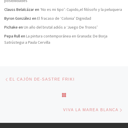
posibilidades
Clauss Belalcázar
en
‘No es mi tipo’: Cupido,el filósofo y la peluquera
Byron González
en
El fracaso de ‘Colonia’ Dignidad
Pichake
en
Un año del brutal adiós a ‘Juego De Tronos’
Pepa Rull
en
La pintura contemporánea en Granada: De Borja
Satrústegui a Paula Cervilla
Navegación de entradas
Entrada anterior
EL CAJÓN DE-SASTRE FRIKI
VOLVER A LA LISTA DE 
En
VIVA LA MAREA BLANCA