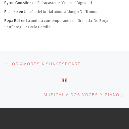
Byron González
en
El fracaso de ‘Colonia’ Dignidad
Pichake
en
Un año del brutal adiós a ‘Juego De Tronos’
Pepa Rull
en
La pintura contemporánea en Granada: De Borja
Satrústegui a Paula Cervilla
Navegación de entradas
Entrada anterior
LOS AMORES A SHAKESPEARE
VOLVER A LA LISTA DE 
En
MUSICAL A DOS VOCES Y PIANO