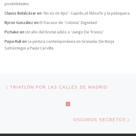
posibilidades
Clauss Belalcázar
en
‘No es mi tipo’: Cupido,el filósofo y la peluquera
Byron González
en
El fracaso de ‘Colonia’ Dignidad
Pichake
en
Un año del brutal adiós a ‘Juego De Tronos’
Pepa Rull
en
La pintura contemporánea en Granada: De Borja
Satrústegui a Paula Cervilla
Navegación de entradas
Entrada anterior
TRIATLÓN POR LAS CALLES DE MADRID
VOLVER A LA LISTA DE 
En
OSCUROS SECRETOS