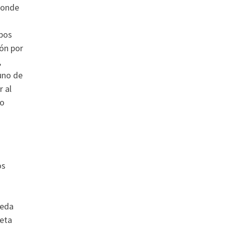
 donde
ipos
ión por
,
uno de
r al
to
os
ueda
meta