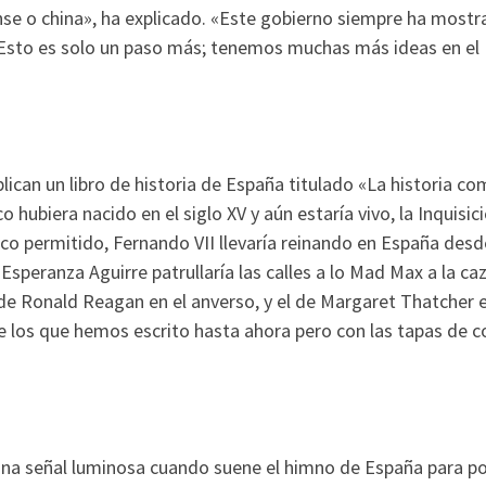
nse o china», ha explicado. «Este gobierno siempre ha mostr
. Esto es solo un paso más; tenemos muchas más ideas en el
ican un libro de historia de España titulado «La historia c
 hubiera nacido en el siglo XV y aún estaría vivo, la Inquisic
co permitido, Fernando VII llevaría reinando en España desd
 Esperanza Aguirre patrullaría las calles a lo Mad Max a la ca
 de Ronald Reagan en el anverso, y el de Margaret Thatcher e
e los que hemos escrito hasta ahora pero con las tapas de c
una señal luminosa cuando suene el himno de España para p