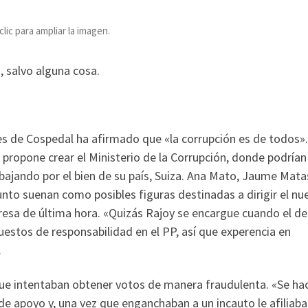
ic para ampliar la imagen.
, salvo alguna cosa.
es de Cospedal ha afirmado que «la corrupción es de todos».
 propone crear el Ministerio de la Corrupción, donde podrían
abajando por el bien de su país, Suiza. Ana Mato, Jaume Mata
unto suenan como posibles figuras destinadas a dirigir el nu
resa de última hora. «Quizás Rajoy se encargue cuando el de
puestos de responsabilidad en el PP, así que experencia en
.
ue intentaban obtener votos de manera fraudulenta. «Se ha
 apoyo y, una vez que enganchaban a un incauto le afiliaba