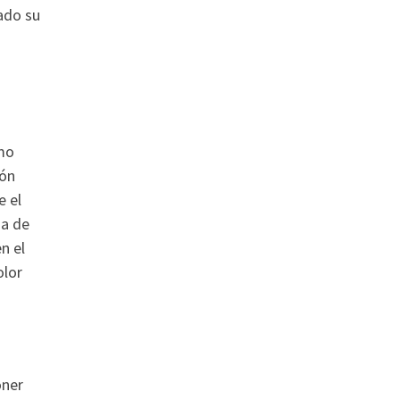
ado su
omo
ión
e el
za de
n el
olor
oner