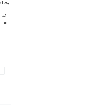
stos,
. «A
a no
s