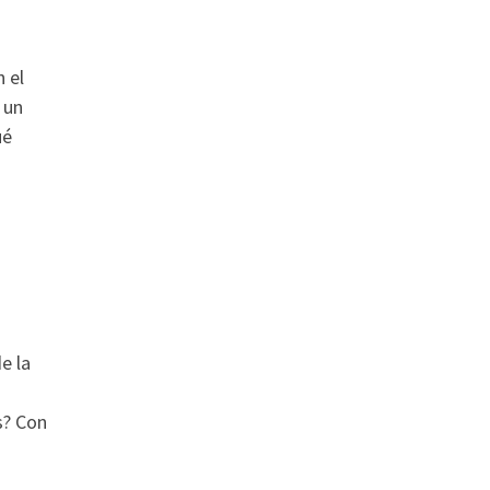
 el
 un
ué
e la
s? Con