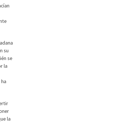
acían
nte
dadana
n su
ién se
r la
 ha
rtir
poner
que la