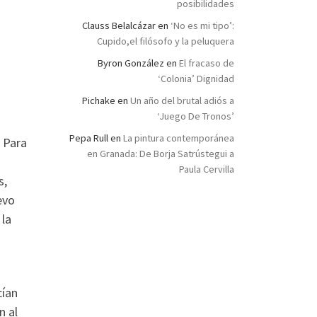
posibilidades
Clauss Belalcázar
en
‘No es mi tipo’:
Cupido,el filósofo y la peluquera
Byron González
en
El fracaso de
‘Colonia’ Dignidad
Pichake
en
Un año del brutal adiós a
‘Juego De Tronos’
Pepa Rull
en
La pintura contemporánea
 Para
en Granada: De Borja Satrústegui a
Paula Cervilla
s,
evo
 la
cían
n al