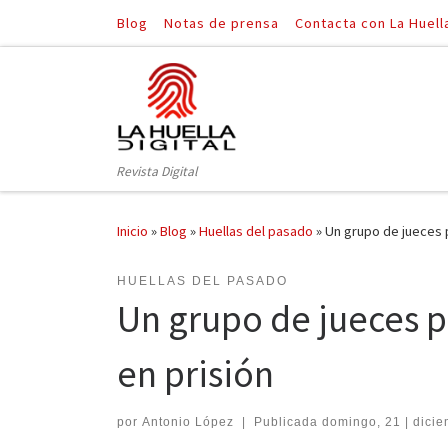
Blog
Notas de prensa
Contacta con La Huell
Saltar al contenido
Revista Digital
Inicio
»
Blog
»
Huellas del pasado
»
Un grupo de jueces p
HUELLAS DEL PASADO
Un grupo de jueces p
en prisión
por
Antonio López
|
Publicada
domingo, 21 | dicie