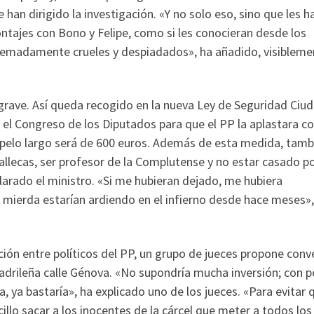
 han dirigido la investigación. «Y no solo eso, sino que les h
tajes con Bono y Felipe, como si les conocieran desde los
remadamente crueles y despiadados», ha añadido, visibleme
 grave. Así queda recogido en la nueva Ley de Seguridad Ciu
el Congreso de los Diputados para que el PP la aplastara co
el pelo largo será de 600 euros. Además de esta medida, tamb
allecas, ser profesor de la Complutense y no estar casado po
larado el ministro. «Si me hubieran dejado, me hubiera
 mierda estarían ardiendo en el infierno desde hace meses»,
ión entre políticos del PP, un grupo de jueces propone conve
 madrileña calle Génova. «No supondría mucha inversión; con 
a, ya bastaría», ha explicado uno de los jueces. «Para evitar 
cillo sacar a los inocentes de la cárcel que meter a todos los