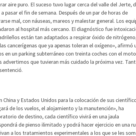
ar aire puro. El suceso tuvo lugar cerca del valle del Jerte,
a pasar el fin de semana. Después de un par de horas de
rse mal, con náuseas, mareos y malestar general. Los equ
adaron al hospital más cercano. El diagnóstico fue intoxicac
drileños están tan adaptados a respirar óxido de nitrógeno
las cancerígenas que ya apenas toleran el oxígeno», afirmó 
s en un parking subterráneo con treinta coches con el moto
les advertimos que tuvieran más cuidado la próxima vez. Tan
sentenció.
n China y Estados Unidos para la colocación de sus científic
gará de los vuelos, el alojamiento y la manutención», ha
torio de destino, cada científico vivirá en una jaula
ondrá de pienso ilimitado y podrá hacer ejercicio en una r
ivan a los tratamientos experimentales a los que se les so