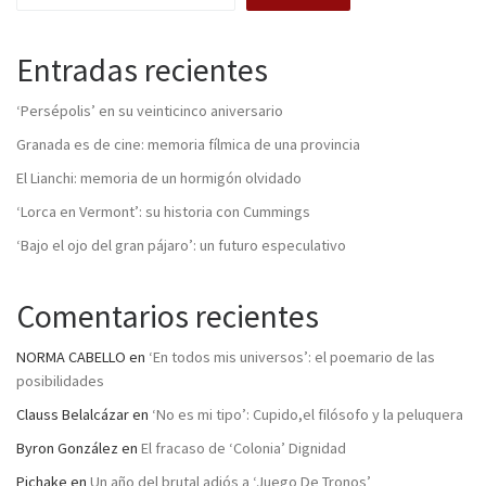
Entradas recientes
‘Persépolis’ en su veinticinco aniversario
Granada es de cine: memoria fílmica de una provincia
El Lianchi: memoria de un hormigón olvidado
‘Lorca en Vermont’: su historia con Cummings
‘Bajo el ojo del gran pájaro’: un futuro especulativo
Comentarios recientes
NORMA CABELLO
en
‘En todos mis universos’: el poemario de las
posibilidades
Clauss Belalcázar
en
‘No es mi tipo’: Cupido,el filósofo y la peluquera
Byron González
en
El fracaso de ‘Colonia’ Dignidad
Pichake
en
Un año del brutal adiós a ‘Juego De Tronos’