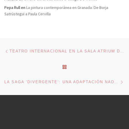
Pepa Rull
en
La pintura contemporánea en Granada: De Borja
Satrústegui a Paula Cervilla
Navegación de entradas
Entrada anterior
TEATRO INTERNACIONAL EN LA SALA ATRIUM DE BARCELONA
VOLVER A LA LISTA DE 
En
LA SAGA ‘DIVERGENTE’: UNA ADAPTACIÓN NADA ‘LEAL’