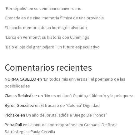
‘Persépolis’ en su veinticinco aniversario
Granada es de cine: memoria fílmica de una provincia
El Lianchi: memoria de un hormigón olvidado
‘Lorca en Vermont’: su historia con Cummings
‘Bajo el ojo del gran pájaro’: un futuro especulativo
Comentarios recientes
NORMA CABELLO
en
‘En todos mis universos’: el poemario de las
posibilidades
Clauss Belalcázar
en
‘No es mi tipo’: Cupido,el filósofo y la peluquera
Byron González
en
El fracaso de ‘Colonia’ Dignidad
Pichake
en
Un año del brutal adiós a ‘Juego De Tronos’
Pepa Rull
en
La pintura contemporánea en Granada: De Borja
Satrústegui a Paula Cervilla