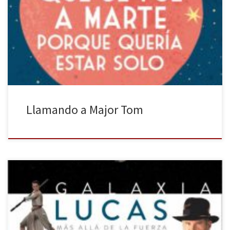
abrumados por el mundo y hemos tenido la imperiosa necesidad
de evadirnos de él. Para ello empleamos diversos métodos: ver
una serie de televisión o una película, leer un libro, escuchar
música, jugar a un videojuego o, simplemente, tumbarnos en […]
Llamando a Major Tom
Al hablar de Lucasfilms automáticamente se nos viene a la mente
dos clásicas sagas, Star Wars e Indiana Jones. Pero la productora
creada por el cineasta George Lucas ha sido responsable de otros