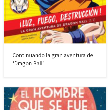
Tras haber disfrutado bastante recordando toda la buena etapa
de Dragon Ball con la primera entrega de ¡Luz, Fuego,
Destrucción!, esta vez toca considerar la siguiente (y última, por el
momento) parte del libro de Diábolo Ediciones. Esta vez Miguel
Martínez y Néstor Rubio no lo han tenido nada fácil, […]
Continuando la gran aventura de
‘Dragon Ball’
Todos, en algún momento de nuestra vida, nos hemos sentido