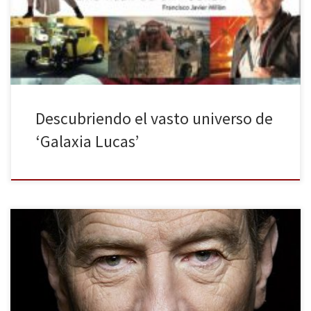
grandes títulos cinematográficos que seguramente conozcas y
que probablemente no sabías. Es por ello que Diábolo Ediciones
[…]
Descubriendo el vasto universo de
‘Galaxia Lucas’
Hace muchos años (debía de tener unos 14 años) descubrí por
casualidad en la televisión una divertida comedia sobre una
familia bastante peculiar. Su protagonista era un chico
superdotado llamado Malcolm que no paraba de meterse en líos