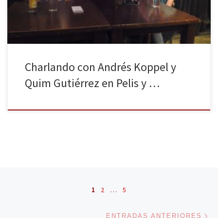
Charlando con Andrés Koppel y
Quim Gutiérrez en Pelis y …
Navegación de entradas
1
2
…
5
En
ENTRADAS ANTERIORES