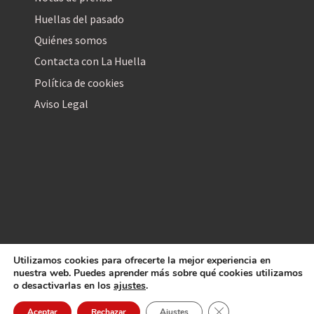
Huellas del pasado
Quiénes somos
Contacta con La Huella
Política de cookies
Aviso Legal
Utilizamos cookies para ofrecerte la mejor experiencia en
La Huella Digital
nuestra web. Puedes aprender más sobre qué cookies utilizamos
© 2026
– Todos los derechos reservados
o desactivarlas en los
ajustes
.
Cerrar el banner de 
Aceptar
Rechazar
Ajustes