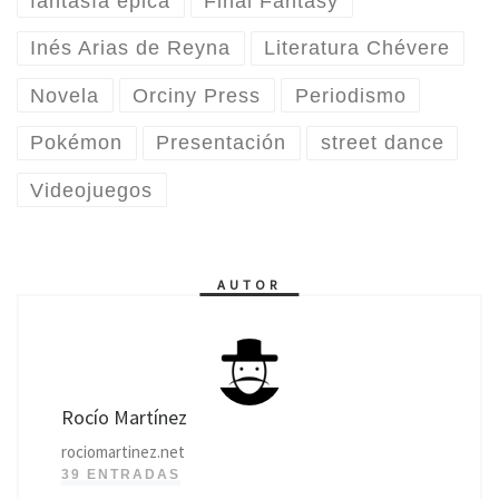
fantasía épica
Final Fantasy
Inés Arias de Reyna
Literatura Chévere
Novela
Orciny Press
Periodismo
Pokémon
Presentación
street dance
Videojuegos
AUTOR
Rocío Martínez
rociomartinez.net
39 ENTRADAS