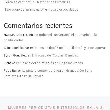
‘Lorca en Vermont’: su historia con Cummings
‘Bajo el ojo del gran pájaro’: un futuro especulativo
Comentarios recientes
NORMA CABELLO
en
‘En todos mis universos’: el poemario de las
posibilidades
Clauss Belalcázar
en
‘No es mi tipo’: Cupido,el filósofo y la peluquera
Byron González
en
El fracaso de ‘Colonia’ Dignidad
Pichake
en
Un año del brutal adiós a ‘Juego De Tronos’
Pepa Rull
en
La pintura contemporánea en Granada: De Borja
Satrústegui a Paula Cervilla
Navegación de entradas
Entrada anterior
MUJERES PERIODISTAS ENTRESIGLOS EN LA UNIVERSIDAD COMPLUTENSE