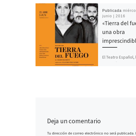
Publicada
miérco
junio | 2016
«Tierra del f
una obra
imprescindib
El Teatro Español, 
dirección de Juan 
Pérez de la Fuente
programado esta
que ya termina gr
obras […]
Deja un comentario
Tu dirección de correo electrónico no será publicada.