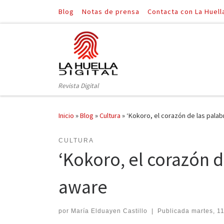
Blog
Notas de prensa
Contacta con La Huell
Saltar al contenido
Revista Digital
Inicio
»
Blog
»
Cultura
»
‘Kokoro, el corazón de las palabr
CULTURA
‘Kokoro, el corazón de
aware
por
María Elduayen Castillo
|
Publicada
martes, 11