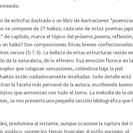
ontenido.
ro de estrofas ilustrado o un libro de ilustraciones “poemiza
omo se compone de 27 haikús; cada uno de estos poemas jap
 de capítulo, marca el tópico del próximo poema, reflexión,
es un haikú? Son composiciones líricas breves confeccionadas
 tres versos (5-7-5). La belleza de estas estructuras reside en
de la naturaleza, de lo efímero. Esa emoción florece en la
 soplos que colapsan sensaciones, colándose bajo la piel.
 haikús están cuidadosamente diseñadas: todo detalle está
ran la faceta más personal de la autora, escribiendo bueno
elatos que armonizan con todo el tomo. La melodía de la ob
ginas, se nos presenta una pequeña sección bibilográfica que
ikú, predomina el instante, aunque ocasione la ruptura del 
s asiático, surgen los temas troncales al estilo europeo: el