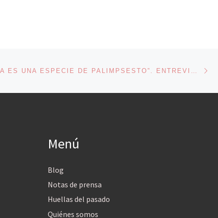
En
ENTRADAS
“LA MEMORIA ES UNA ESPECIE DE PALIMPSESTO”. ENTREVISTA CON NONA FERNÁNDEZ (Y VALERIA BERGALLI)
Menú
Blog
Notas de prensa
Huellas del pasado
Quiénes somos