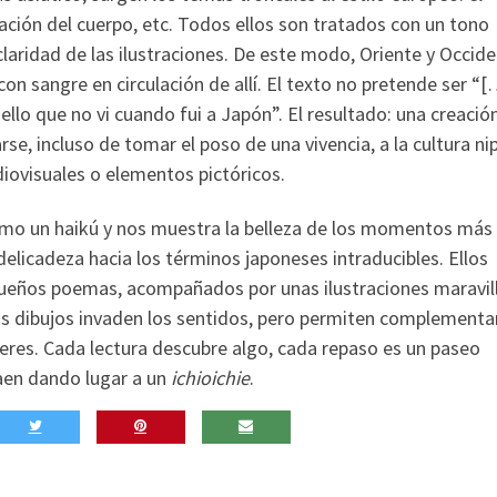
tación del cuerpo, etc. Todos ellos son tratados con un tono
laridad de las ilustraciones. De este modo, Oriente y Occide
con sangre en circulación de allí. El texto no pretende ser “
ello que no vi cuando fui a Japón”. El resultado: una creació
arse, incluso de tomar el poso de una vivencia, a la cultura n
diovisuales o elementos pictóricos.
mo un haikú y nos muestra la belleza de los momentos más
licadeza hacia los términos japoneses intraducibles. Ellos
queños poemas, acompañados por unas ilustraciones maravil
os dibujos invaden los sentidos, pero permiten complementar
teres. Cada lectura descubre algo, cada repaso es un paseo
aen dando lugar a un
ichioichie
.