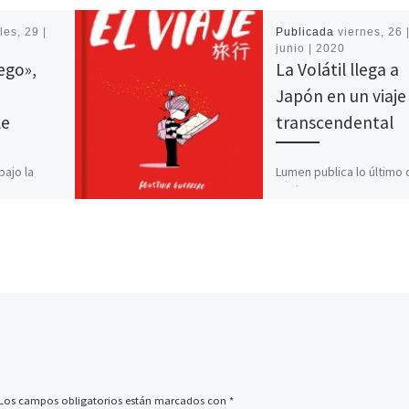
les, 29 |
Publicada
viernes, 26 
junio | 2020
uego»,
La Volátil llega a
Japón en un viaje
le
transcendental
bajo la
Lumen publica lo último 
Carlos
Volátil (Agustina Guerrero
, ha
viaje. La perspectiva si
 temporada
nos da un punto de vista
andes
diferente, único o […]
Los campos obligatorios están marcados con
*