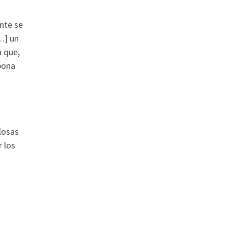
nte se
[…] un
n que,
ipona
losas
 los