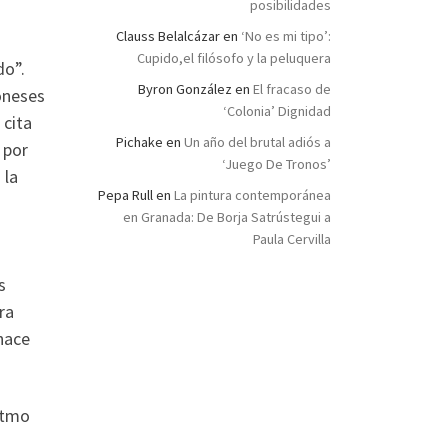
posibilidades
Clauss Belalcázar
en
‘No es mi tipo’:
Cupido,el filósofo y la peluquera
do”.
Byron González
en
El fracaso de
oneses
‘Colonia’ Dignidad
 cita
Pichake
en
Un año del brutal adiós a
 por
‘Juego De Tronos’
 la
Pepa Rull
en
La pintura contemporánea
en Granada: De Borja Satrústegui a
Paula Cervilla
s
ra
 hace
ritmo