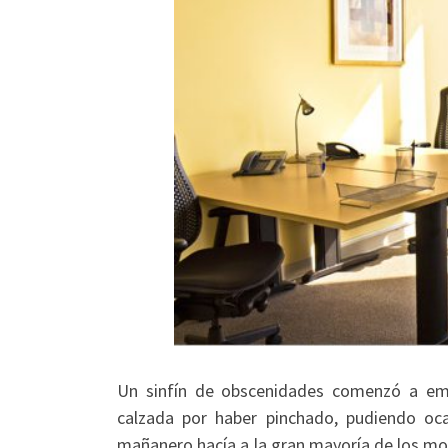
Un sinfín de obscenidades comenzó a emit
calzada por haber pinchado, pudiendo oca
mañanero hacía a la gran mayoría de los mor