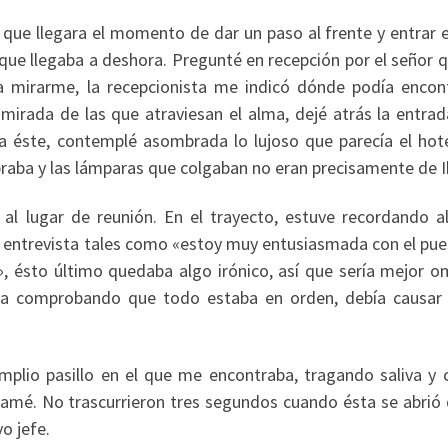
 que llegara el momento de dar un paso al frente y entrar e
que llegaba a deshora. Pregunté en recepción por el señor 
ra mirarme, la recepcionista me indicó dónde podía encont
 mirada de las que atraviesan el alma, dejé atrás la entrad
a éste, contemplé asombrada lo lujoso que parecía el hote
raba y las lámparas que colgaban no eran precisamente de I
 al lugar de reunión. En el trayecto, estuve recordando a
la entrevista tales como «estoy muy entusiasmada con el pu
 ésto último quedaba algo irónico, así que sería mejor omi
isa comprobando que todo estaba en orden, debía causar
mplio pasillo en el que me encontraba, tragando saliva y 
llamé. No trascurrieron tres segundos cuando ésta se abrió 
o jefe.