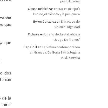
posibilidades
Clauss Belalcázar
en
‘No es mi tipo’:
Cupido,el filósofo y la peluquera
estaba
Byron González
en
El fracaso de
ve que
‘Colonia’ Dignidad
Pichake
en
Un año del brutal adiós a
‘Juego De Tronos’
 ya que
Pepa Rull
en
La pintura contemporánea
en Granada: De Borja Satrústegui a
Paula Cervilla
.
do dos
tenían
 de la
 mirar