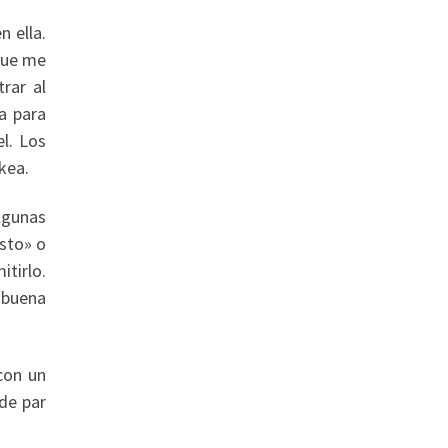
n ella.
que me
rar al
a para
l. Los
kea.
lgunas
esto» o
tirlo.
 buena
con un
de par