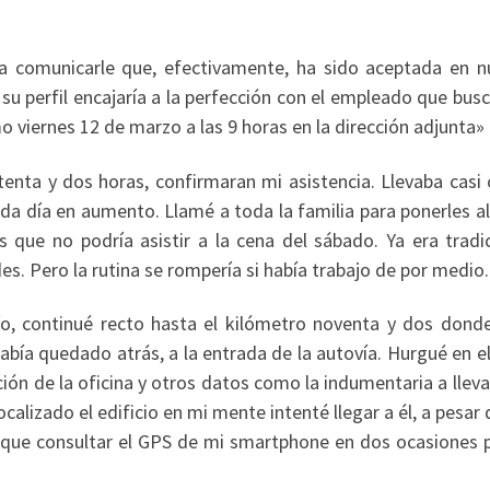
 comunicarle que, efectivamente, ha sido aceptada en n
u perfil encajaría a la perfección con el empleado que bus
 viernes 12 de marzo a las 9 horas en la dirección adjunta»
tenta y dos horas, confirmaran mi asistencia. Llevaba casi
da día en aumento. Llamé a toda la familia para ponerles al
 que no podría asistir a la cena del sábado. Ya era tradic
. Pero la rutina se rompería si había trabajo de por medio.
o, continué recto hasta el kilómetro noventa y dos dond
había quedado atrás, a la entrada de la autovía. Hurgué en e
ión de la oficina y otros datos como la indumentaria a lleva
alizado el edificio en mi mente intenté llegar a él, a pesar
e que consultar el GPS de mi smartphone en dos ocasiones p