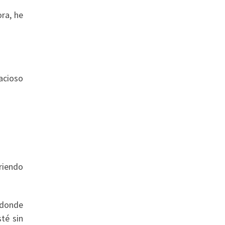
ra, he
acioso
riendo
 donde
té sin