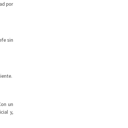
ad por
fe sin
iente.
Con un
ial y,