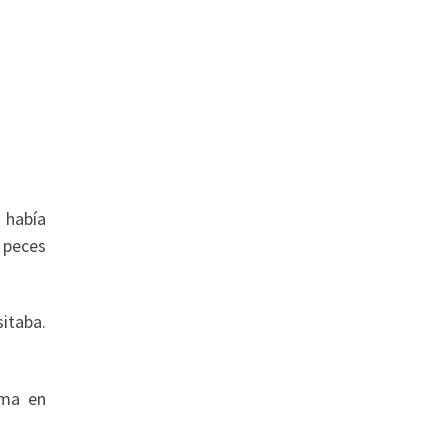
 había
 peces
sitaba.
ema en