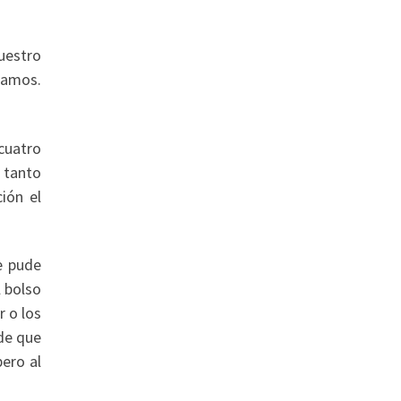
uestro
camos.
 cuatro
 tanto
ión el
e pude
l bolso
r o los
 de que
ero al