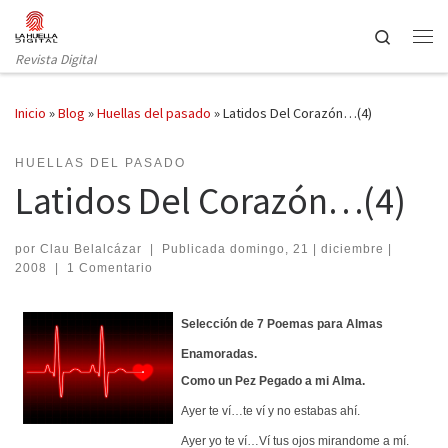
Saltar al contenido
Search
Revista Digital
Inicio
»
Blog
»
Huellas del pasado
»
Latidos Del Corazón…(4)
HUELLAS DEL PASADO
Latidos Del Corazón…(4)
por
Clau Belalcázar
|
Publicada
domingo, 21 | diciembre |
2008
|
1 Comentario
Selección de 7 Poemas para Almas
Enamoradas.
Como un Pez Pegado a mi Alma.
Ayer te ví…te ví y no estabas ahí.
Ayer yo te ví…Ví tus ojos mirandome a mí.