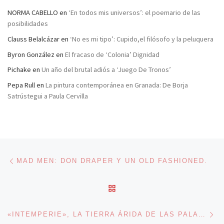
NORMA CABELLO
en
‘En todos mis universos’: el poemario de las
posibilidades
Clauss Belalcázar
en
‘No es mi tipo’: Cupido,el filósofo y la peluquera
Byron González
en
El fracaso de ‘Colonia’ Dignidad
Pichake
en
Un año del brutal adiós a ‘Juego De Tronos’
Pepa Rull
en
La pintura contemporánea en Granada: De Borja
Satrústegui a Paula Cervilla
Navegación de entradas
Entrada anterior
MAD MEN: DON DRAPER Y UN OLD FASHIONED.
VOLVER A LA LISTA DE 
En
«INTEMPERIE», LA TIERRA ÁRIDA DE LAS PALABRAS