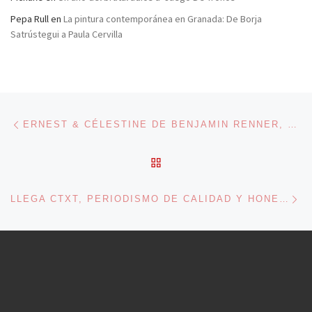
Pepa Rull
en
La pintura contemporánea en Granada: De Borja
Satrústegui a Paula Cervilla
Navegación de entradas
Entrada anterior
ERNEST & CÉLESTINE DE BENJAMIN RENNER, STÉPHANE AUBIER, VINCENT PATAR
VOLVER A LA LISTA DE 
En
LLEGA CTXT, PERIODISMO DE CALIDAD Y HONESTIDAD