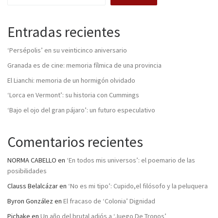
Entradas recientes
‘Persépolis’ en su veinticinco aniversario
Granada es de cine: memoria fílmica de una provincia
El Lianchi: memoria de un hormigón olvidado
‘Lorca en Vermont’: su historia con Cummings
‘Bajo el ojo del gran pájaro’: un futuro especulativo
Comentarios recientes
NORMA CABELLO
en
‘En todos mis universos’: el poemario de las
posibilidades
Clauss Belalcázar
en
‘No es mi tipo’: Cupido,el filósofo y la peluquera
Byron González
en
El fracaso de ‘Colonia’ Dignidad
Pichake
en
Un año del brutal adiós a ‘Juego De Tronos’