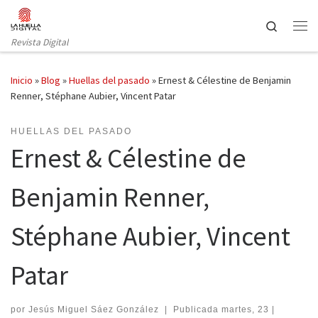
Saltar al contenido
Search
Revista Digital
Inicio
»
Blog
»
Huellas del pasado
»
Ernest & Célestine de Benjamin
Renner, Stéphane Aubier, Vincent Patar
HUELLAS DEL PASADO
Ernest & Célestine de
Benjamin Renner,
Stéphane Aubier, Vincent
Patar
por
Jesús Miguel Sáez González
|
Publicada
martes, 23 |