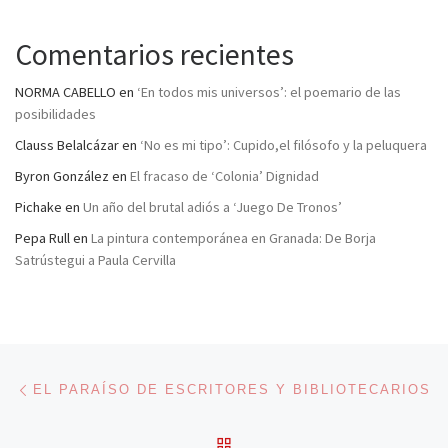
Comentarios recientes
NORMA CABELLO
en
‘En todos mis universos’: el poemario de las
posibilidades
Clauss Belalcázar
en
‘No es mi tipo’: Cupido,el filósofo y la peluquera
Byron González
en
El fracaso de ‘Colonia’ Dignidad
Pichake
en
Un año del brutal adiós a ‘Juego De Tronos’
Pepa Rull
en
La pintura contemporánea en Granada: De Borja
Satrústegui a Paula Cervilla
Navegación de entradas
Entrada anterior
EL PARAÍSO DE ESCRITORES Y BIBLIOTECARIOS
VOLVER A LA LISTA DE 