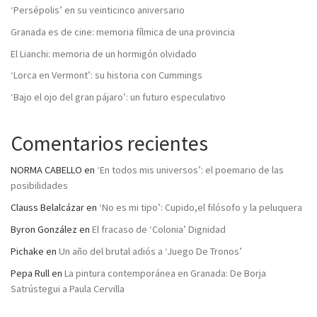
‘Persépolis’ en su veinticinco aniversario
Granada es de cine: memoria fílmica de una provincia
El Lianchi: memoria de un hormigón olvidado
‘Lorca en Vermont’: su historia con Cummings
‘Bajo el ojo del gran pájaro’: un futuro especulativo
Comentarios recientes
NORMA CABELLO
en
‘En todos mis universos’: el poemario de las
posibilidades
Clauss Belalcázar
en
‘No es mi tipo’: Cupido,el filósofo y la peluquera
Byron González
en
El fracaso de ‘Colonia’ Dignidad
Pichake
en
Un año del brutal adiós a ‘Juego De Tronos’
Pepa Rull
en
La pintura contemporánea en Granada: De Borja
Satrústegui a Paula Cervilla