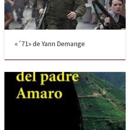
entre tantos […]
«´71» de Yann Demange
Corre el año 1875. Queirós publica la presente obra por capítulos
editados dentro de la publicación portuguesa Revista Universal.
Un año más tarde se termina editando finalmente como libro. El
crimen del padre Amaro es una novela naturalista; su estilo
proceloso viene influenciado por Zola y Flaubert. Su autor es […]