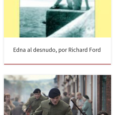
ella salda cuentas con su madre desde el punto de vista de la
revisión y fijación de ciertos acontecimientos del pasado –incluso
anterior a su existencia-. Los mismos, en rebeldía, han
condicionado […]
Edna al desnudo, por Richard Ford
Basta solo un instante para cruzar la frontera y ya se está en el otro
lado. Esto es lo que viene a ocurrir en el primer trabajo de este
realizador, podemos incluso encontrarnos al final de la
civilización, al final de una calle, justo anoche. La cinta bascula