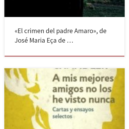
«El crimen del padre Amaro», de
José Maria Eça de …
«A mis mejores amigos no los he visto nunca. Conocerme en
persona es la muerte de la ilusión»(Carta de Raymond Chandler a
Dale Warren, 8 de enero de 1948) A mis mejores amigos no los
he visto nunca conforma una compilación de cartas y ensayos
selectos editados por DeBolsillo, una versión ampliada […]