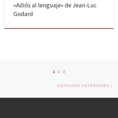
«Adiós al lenguaje» de Jean-Luc
Godard
Navegación de entradas
1
2
3
En
ENTRADAS ANTERIORES