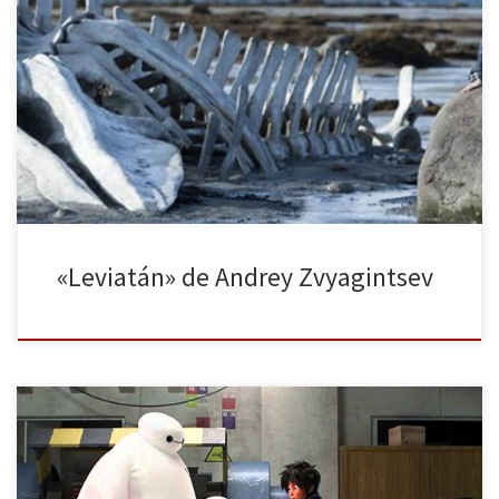
Este es un relato que emerge como una parábola existencial
tomado por una profunda melancolía, siguiendo la estela del
llamado esencialismo ruso. En Leviatán se combinan las tensiones
de las luchas de clases en la Rusia actual y la angustia que habita
en la vida doméstica que se extiende con […]
«Leviatán» de Andrey Zvyagintsev
Una ciudad inventada. Un universo que hermana a los superhéroes
con los sueños tecnológicos de la robótica. En esa especie de